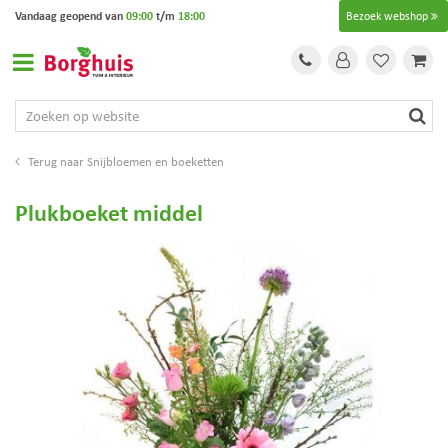
G
Vandaag geopend van
09:00
t/m
18:00
Bezoek webshop
a
n
a
a
r
c
o
Snijbloemen en boeketten
n
t
Plukboeket middel
e
n
t