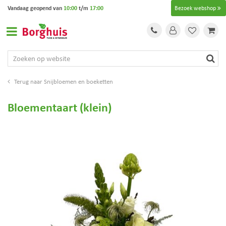
G
Vandaag geopend van
10:00
t/m
17:00
Bezoek webshop
a
n
a
a
r
c
o
Snijbloemen en boeketten
n
t
Bloementaart (klein)
e
n
t