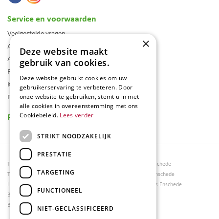
Service en voorwaarden
Veelgestelde vragen
×
Algemene voorwaarden
Deze website maakt
Assortiment
gebruik van cookies.
Folder
Deze website gebruikt cookies om uw
Klantenkaart
gebruikerservaring te verbeteren. Door
Blog
onze website te gebruiken, stemt u in met
alle cookies in overeenstemming met ons
Reviews
Cookiebeleid.
Lees verder
STRIKT NOODZAKELIJK
PRESTATIE
Tuincentrum Borghuis
Tuinmeubels Enschede
TARGETING
Tuinmeubels
Tuinmeubelen Enschede
Loungesets
Woonaccessoires Enschede
FUNCTIONEEL
Bloemen
Barbecues
NIET-GECLASSIFICEERD