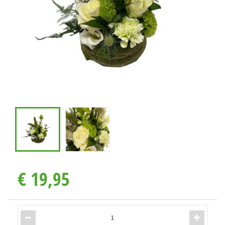
€
19
,
95