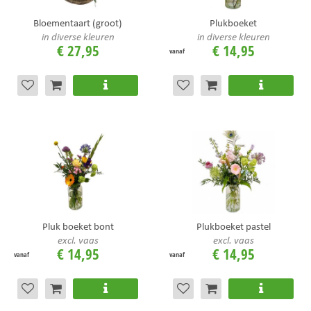
Bloementaart (groot)
Plukboeket
in diverse kleuren
in diverse kleuren
€
27
,
95
€
14
,
95
vanaf
Pluk boeket bont
Plukboeket pastel
excl. vaas
excl. vaas
€
14
,
95
€
14
,
95
vanaf
vanaf