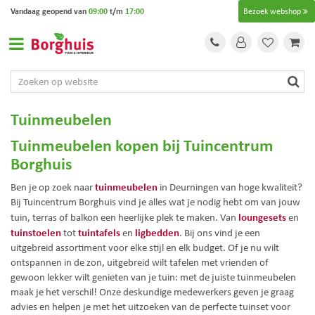
G
Vandaag geopend van
09:00
t/m
17:00
Bezoek webshop
a
n
a
a
r
c
o
Tuinmeubelen
n
t
Tuinmeubelen kopen bij Tuincentrum
e
Borghuis
n
t
tuinmeubelen
Ben je op zoek naar
in Deurningen van hoge kwaliteit?
Bij Tuincentrum Borghuis vind je alles wat je nodig hebt om van jouw
loungesets
tuin, terras of balkon een heerlijke plek te maken. Van
en
tuinstoelen
tuintafels
ligbedden
tot
en
. Bij ons vind je een
uitgebreid assortiment voor elke stijl en elk budget. Of je nu wilt
ontspannen in de zon, uitgebreid wilt tafelen met vrienden of
gewoon lekker wilt genieten van je tuin: met de juiste tuinmeubelen
maak je het verschil! Onze deskundige medewerkers geven je graag
advies en helpen je met het uitzoeken van de perfecte tuinset voor