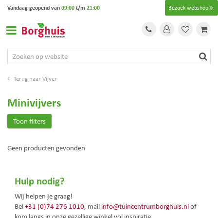
G
Vandaag geopend van
09:00
t/m
21:00
Bezoek webshop
a
n
a
a
r
c
o
Vijver
n
t
Minivijvers
e
n
Toon filters
t
Geen producten gevonden
Hulp nodig?
Wij helpen je graag!
Bel
+31 (0)74 276 1010
, mail
info@tuincentrumborghuis.nl
of
kom langs in onze gezellige winkel vol inspiratie.