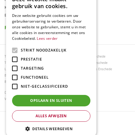
gebruik van cookies.
Klantenkaart
Blog
Deze website gebruikt cookies om uw
gebruikerservaring te verbeteren. Door
Reviews
onze website te gebruiken, stemt u in met
alle cookies in overeenstemming met ons
Cookiebeleid.
Lees verder
STRIKT NOODZAKELIJK
Tuincentrum Borghuis
Tuinmeubels Enschede
PRESTATIE
Tuinmeubels
Tuinmeubelen Enschede
TARGETING
Loungesets
Woonaccessoires Enschede
Bloemen
FUNCTIONEEL
Barbecues
NIET-GECLASSIFICEERD
Dierenwinkel Enschede
Weber bbq kopen Hengelo
OPSLAAN EN SLUITEN
ALLES AFWIJZEN
© Tuincentrum Borghuis
Green Solutions
DETAILS WEERGEVEN
Tuincentrum Overzicht