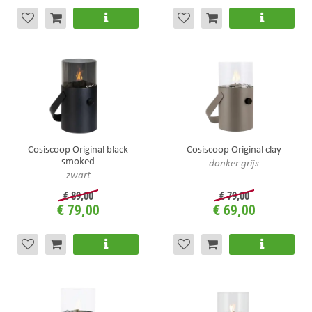
Cosiscoop Original black
Cosiscoop Original clay
smoked
donker grijs
zwart
€
89
,
00
€
79
,
00
€
79
,
00
€
69
,
00