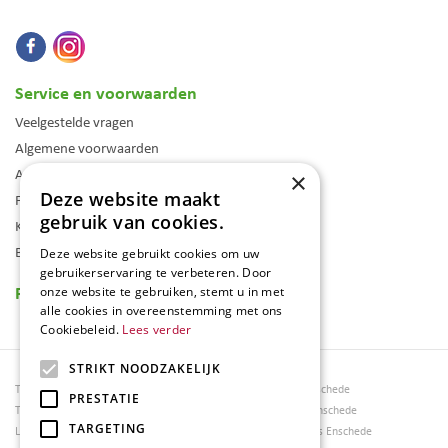
Service en voorwaarden
Veelgestelde vragen
Algemene voorwaarden
Assortiment
×
Deze website maakt
Folder
gebruik van cookies.
Klantenkaart
Blog
Deze website gebruikt cookies om uw
gebruikerservaring te verbeteren. Door
Reviews
onze website te gebruiken, stemt u in met
alle cookies in overeenstemming met ons
Cookiebeleid.
Lees verder
STRIKT NOODZAKELIJK
Tuincentrum Borghuis
Tuinmeubels Enschede
PRESTATIE
Tuinmeubels
Tuinmeubelen Enschede
TARGETING
Loungesets
Woonaccessoires Enschede