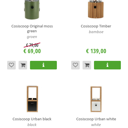
Cosiscoop Original moss
Cosiscoop Timber
green
bamboe
groen
€
79
,
00
€
69
,
00
€
139
,
00
Cosiscoop Urban black
Cosiscoop Urban white
black
white