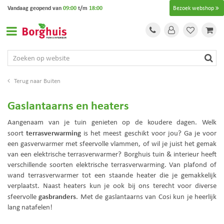
G
Vandaag geopend van
09:00
t/m
18:00
Bezoek webshop
a
n
a
a
r
c
o
Buiten
n
t
Gaslantaarns en heaters
e
n
Aangenaam van je tuin genieten op de koudere dagen. Welk
t
terrasverwarming
soort
is het meest geschikt voor jou? Ga je voor
een gasverwarmer met sfeervolle vlammen, of wil je juist het gemak
van een elektrische terrasverwarmer? Borghuis tuin & interieur heeft
verschillende soorten elektrische terrasverwarming. Van plafond of
wand terrasverwarmer tot een staande heater die je gemakkelijk
verplaatst. Naast heaters kun je ook bij ons terecht voor diverse
gasbranders
sfeervolle
. Met de gaslantaarns van Cosi kun je heerlijk
lang natafelen!