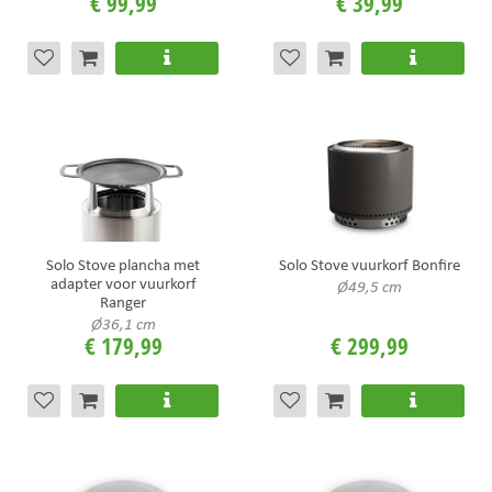
€
99
,
99
€
39
,
99
Solo Stove plancha met
Solo Stove vuurkorf Bonfire
adapter voor vuurkorf
Ø49,5 cm
Ranger
Ø36,1 cm
€
179
,
99
€
299
,
99