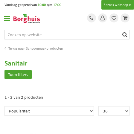
G
Vandaag geopend van
10:00
t/m
17:00
Bezoek webshop
a
n
a
a
r
c
o
Schoonmaakproducten
n
t
Sanitair
e
n
Toon filters
t
1 - 2 van 2 producten