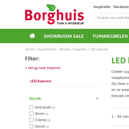
Ga
Inspiratie
Vacature
naar
content
SHOWROOM SALE
TUINMEUBELEN
Home
Assortiment
Binnen
Kaarsen
LED kaarsen
LED 
Filter:
« terug naar Kaarsen
Creëer sup
slaapkamer
LED kaarsen
De sfeer 
en ze waai
bezoek on
KLEUR
Antraciet
(2)
Bruin
(1)
1 - 36 va
Crème
(3)
Goud
(1)