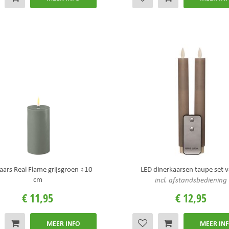
aars Real Flame grijsgroen ↕10
LED dinerkaarsen taupe set 
cm
incl. afstandsbediening
€
11
,
95
€
12
,
95
MEER INFO
MEER IN