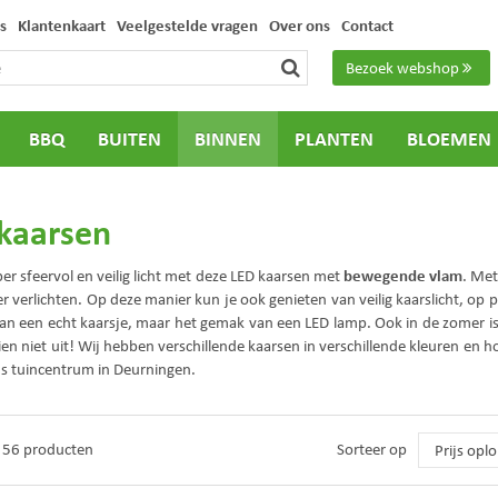
s
Klantenkaart
Veelgestelde vragen
Over ons
Contact
Bezoek webshop
BBQ
BUITEN
BINNEN
PLANTEN
BLOEMEN
kaarsen
bewegende vlam
er sfeervol en veilig licht met deze LED kaarsen met
. Met
 verlichten. Op deze manier kun je ook genieten van veilig kaarslicht, op pl
van een echt kaarsje, maar het gemak van een LED lamp. Ook in de zomer is 
en niet uit! Wij hebben verschillende kaarsen in verschillende kleuren en 
s tuincentrum in Deurningen.
n 56 producten
Sorteer op