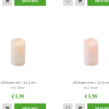
MEER INFO
MEER IN
LED kaars wit ↕ 12,5 cm
LED kaars roze ↕ 12,5 c
incl. timer
incl. timer
€
5
,
99
€
5
,
99
MEER INFO
MEER IN