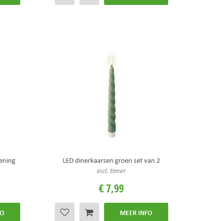
ening
LED dinerkaarsen groen set van 2
incl. timer
€
7
,
99
FO
MEER INFO