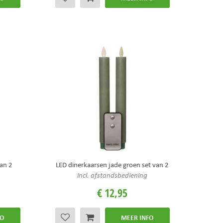
van 2
LED dinerkaarsen jade groen set van 2
incl. afstandsbediening
€
12
,
95
FO
MEER INFO