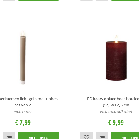
erkaarsen licht grijs met ribbels
LED kaars oplaadbaar bordea
set van 2
Ø7,5x12,5 cm
incl. timer
incl. oplaadkabel
€
7
,
99
€
9
,
99
MEER INFO
MEER IN