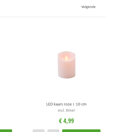
Volgende
LED kaars roze ↕ 10 cm
incl. timer
€
4
,
99