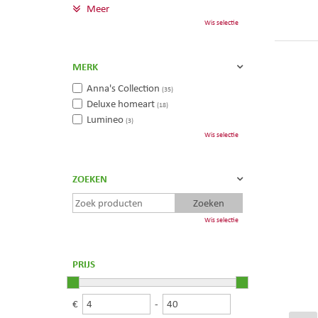
Meer
Wis selectie
MERK
Anna's Collection
(35)
Deluxe homeart
(18)
Lumineo
(3)
Wis selectie
ZOEKEN
Wis selectie
PRIJS
€
-