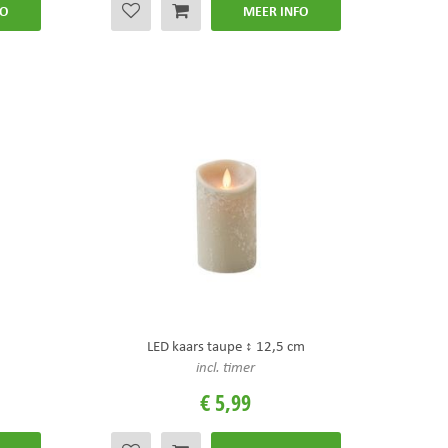
FO
MEER INFO
LED kaars taupe ↕ 12,5 cm
incl. timer
€
5
,
99