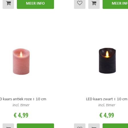
MEER INFO
MEER IN
D kaars antiek roze ↕ 10 cm
LED kaars zwart ↕ 10 cm
incl. timer
incl. timer
€
4
,
99
€
4
,
99