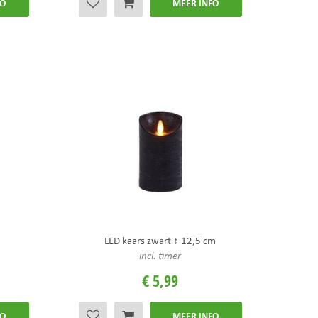
FO
MEER INFO
m
LED kaars zwart ↕ 12,5 cm
incl. timer
€
5
,
99
FO
MEER INFO