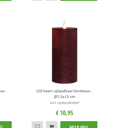
ux -
LED kaars oplaadbaar bordeaux -
Ø7,5x15 cm
incl. oplaadkabel
€
10
,
95
FO
MEER INFO