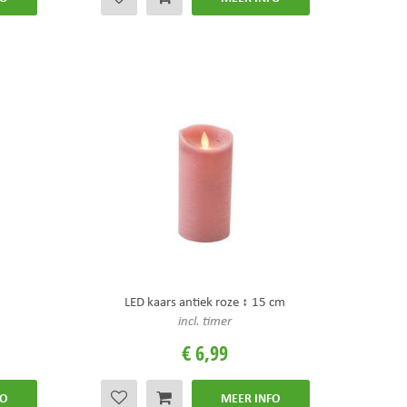
LED kaars antiek roze ↕ 15 cm
incl. timer
€
6
,
99
FO
MEER INFO