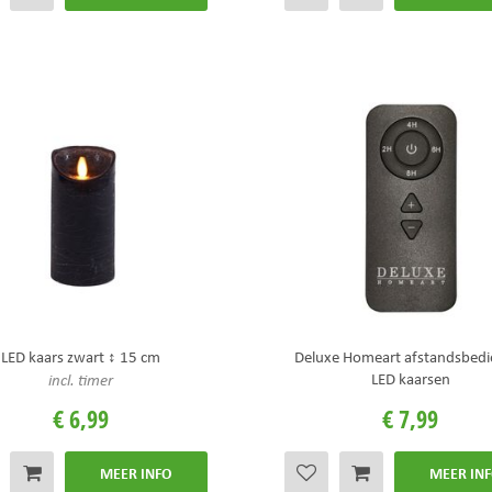
LED kaars zwart ↕ 15 cm
Deluxe Homeart afstandsbedi
LED kaarsen
incl. timer
€
6
,
99
€
7
,
99
MEER INFO
MEER IN