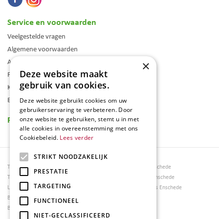
Service en voorwaarden
Veelgestelde vragen
Algemene voorwaarden
Assortiment
×
Deze website maakt
Folder
gebruik van cookies.
Klantenkaart
Blog
Deze website gebruikt cookies om uw
gebruikerservaring te verbeteren. Door
Reviews
onze website te gebruiken, stemt u in met
alle cookies in overeenstemming met ons
Cookiebeleid.
Lees verder
STRIKT NOODZAKELIJK
Tuincentrum Borghuis
Tuinmeubels Enschede
PRESTATIE
Tuinmeubels
Tuinmeubelen Enschede
TARGETING
Loungesets
Woonaccessoires Enschede
Bloemen
FUNCTIONEEL
Barbecues
NIET-GECLASSIFICEERD