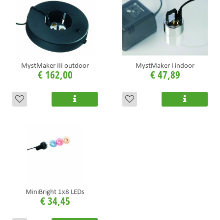
MystMaker III outdoor
MystMaker I indoor
€
162
,
00
€
47
,
89
MiniBright 1x8 LEDs
€
34
,
45