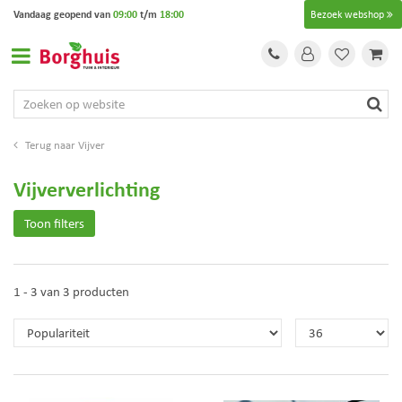
G
Vandaag geopend van
09:00
t/m
18:00
Bezoek webshop
a
n
a
a
r
c
o
Vijver
n
t
Vijververlichting
e
n
Toon filters
t
1 - 3 van 3 producten