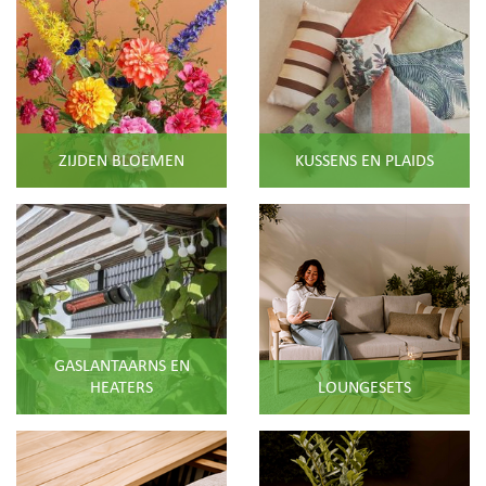
ZIJDEN BLOEMEN
KUSSENS EN PLAIDS
GASLANTAARNS EN
HEATERS
LOUNGESETS