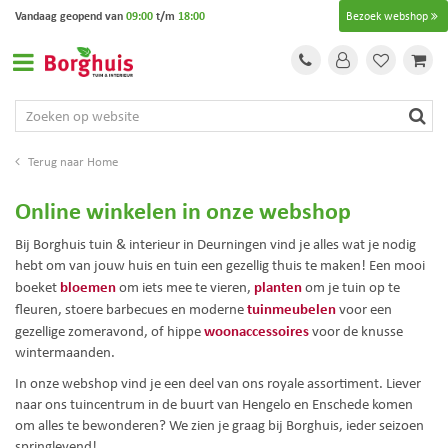
G
Vandaag geopend van
09:00
t/m
18:00
Bezoek webshop
a
n
a
a
r
c
o
Home
n
t
Online winkelen in onze webshop
e
n
Bij Borghuis tuin & interieur in Deurningen vind je alles wat je nodig
t
hebt om van jouw huis en tuin een gezellig thuis te maken! Een mooi
bloemen
planten
boeket
om iets mee te vieren,
om je tuin op te
tuinmeubelen
fleuren, stoere barbecues en moderne
voor een
woonaccessoires
gezellige zomeravond, of hippe
voor de knusse
wintermaanden.
In onze webshop vind je een deel van ons royale assortiment. Liever
naar ons tuincentrum in de buurt van Hengelo en Enschede komen
om alles te bewonderen? We zien je graag bij Borghuis, ieder seizoen
springlevend!