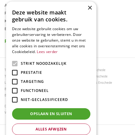
Assortiment
×
Deze website maakt
Folder
gebruik van cookies.
Klantenkaart
Blog
Deze website gebruikt cookies om uw
gebruikerservaring te verbeteren. Door
Reviews
onze website te gebruiken, stemt u in met
alle cookies in overeenstemming met ons
Cookiebeleid.
Lees verder
STRIKT NOODZAKELIJK
Tuincentrum Borghuis
Tuinmeubels Enschede
PRESTATIE
Tuinmeubels
Tuinmeubelen Enschede
TARGETING
Loungesets
Woonaccessoires Enschede
Bloemen
FUNCTIONEEL
Barbecues
NIET-GECLASSIFICEERD
Dierenwinkel Enschede
Weber bbq kopen Hengelo
OPSLAAN EN SLUITEN
ALLES AFWIJZEN
© Tuincentrum Borghuis