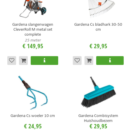
Gardena slangenwagen
Gardena Cs bladhark 30-50
CleverRoll M metal set
cm
complete
25 meter
€
149
,
95
€
29
,
95
Gardena Cs woeler 10 cm
Gardena Combisystem
Huishoudbezem
€
24
,
95
€
29
,
95