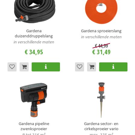
Gardena
Gardena sproeierslang
duizenddruppelslang
in verschillende maten
in verschillende maten
€
44
,
99
€
34
,
95
€
31
,
49
Gardena pipeline
Gardena sector- en
zwenksproeier
cirkelsproeier vario
9 tot 216 m²
max. 225 m²