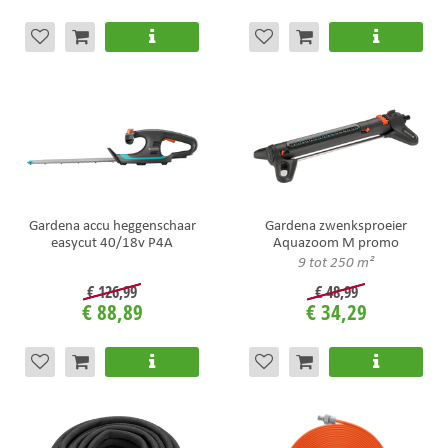
Gardena accu heggenschaar
Gardena zwenksproeier
easycut 40/18v P4A
Aquazoom M promo
9 tot 250 m²
€
126
,
99
€
48
,
99
€
88
,
89
€
34
,
29