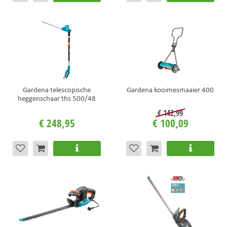
Gardena telescopische
Gardena kooimesmaaier 400
heggenschaar ths 500/48
€
142
,
99
€
248
,
95
€
100
,
09