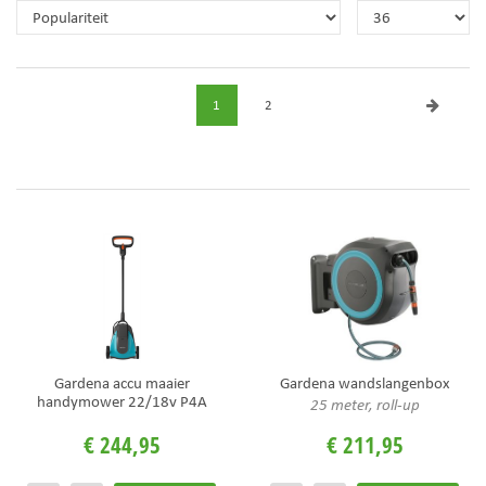
1
2
Gardena accu maaier
Gardena wandslangenbox
handymower 22/18v P4A
25 meter, roll-up
€
244
,
95
€
211
,
95