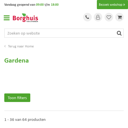
G
Vandaag geopend van
09:00
t/m
18:00
Bezoek webshop
a
n
a
a
r
c
o
Home
n
t
Gardena
e
n
t
Toon filters
1 - 36 van 64 producten