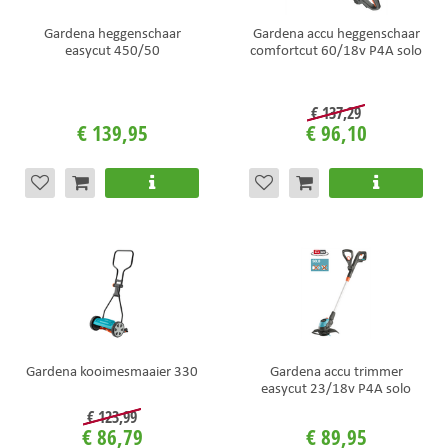
Gardena heggenschaar
Gardena accu heggenschaar
easycut 450/50
comfortcut 60/18v P4A solo
€
137
,
29
€
139
,
95
€
96
,
10
Gardena kooimesmaaier 330
Gardena accu trimmer
easycut 23/18v P4A solo
€
123
,
99
€
86
,
79
€
89
,
95