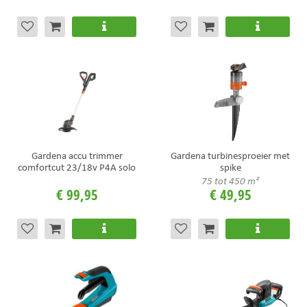
Gardena accu trimmer
Gardena turbinesproeier met
comfortcut 23/18v P4A solo
spike
75 tot 450 m²
€
99
,
95
€
49
,
95