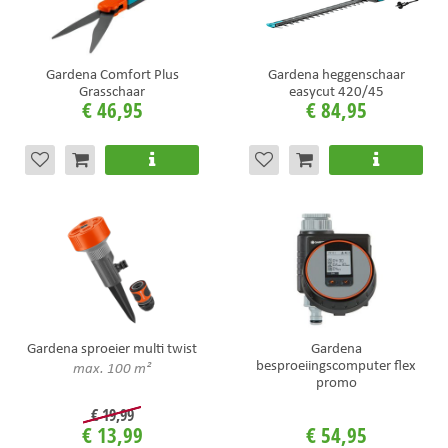
Gardena Comfort Plus
Gardena heggenschaar
Grasschaar
easycut 420/45
€
46
,
95
€
84
,
95
Gardena sproeier multi twist
Gardena
besproeiingscomputer flex
max. 100 m²
promo
€
19
,
99
€
13
,
99
€
54
,
95