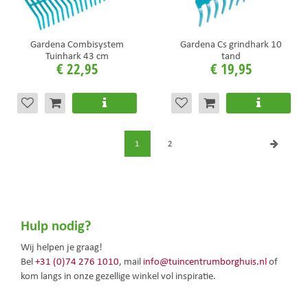
Gardena Combisystem
Gardena Cs grindhark 10
Tuinhark 43 cm
tand
€
22
,
95
€
19
,
95
1
2
Hulp nodig?
Wij helpen je graag!
Bel
+31 (0)74 276 1010
, mail
info@tuincentrumborghuis.nl
of
kom langs in onze gezellige winkel vol inspiratie.