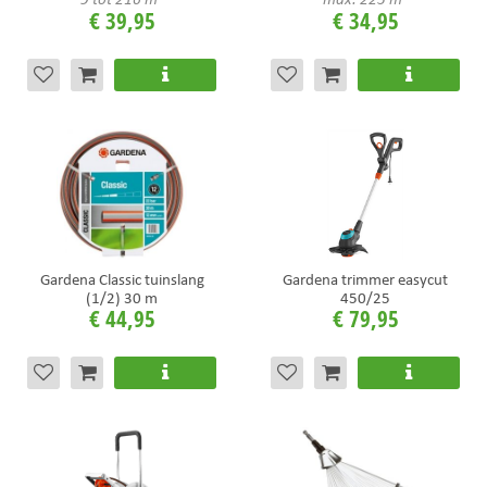
€
39
,
95
€
34
,
95
Gardena Classic tuinslang
Gardena trimmer easycut
(1/2) 30 m
450/25
€
44
,
95
€
79
,
95