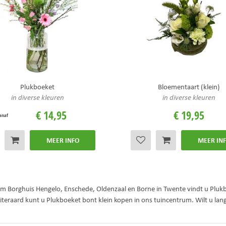
Plukboeket
Bloementaart (klein)
in diverse kleuren
in diverse kleuren
€
14
,
95
€
19
,
95
anaf
MEER INFO
MEER IN
um Borghuis Hengelo, Enschede, Oldenzaal en Borne in Twente vindt u Plukb
iteraard kunt u Plukboeket bont klein kopen in ons tuincentrum. Wilt u l