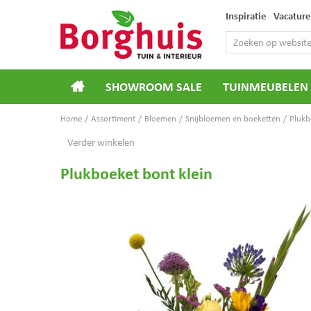
Ga
Inspiratie
Vacature
naar
content
SHOWROOM SALE
TUINMEUBELEN
Home
Assortiment
Bloemen
Snijbloemen en boeketten
Plukb
Verder winkelen
Plukboeket bont klein