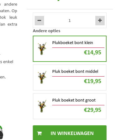
e andere
 maten. Op
Ook leuk
dan extra
Andere opties
Plukboeket bont klein
€
14
,
95
.
s enkel
Pluk boeket bont middel
ten.
€
19
,
95
Pluk boeket bont groot
€
29
,
95