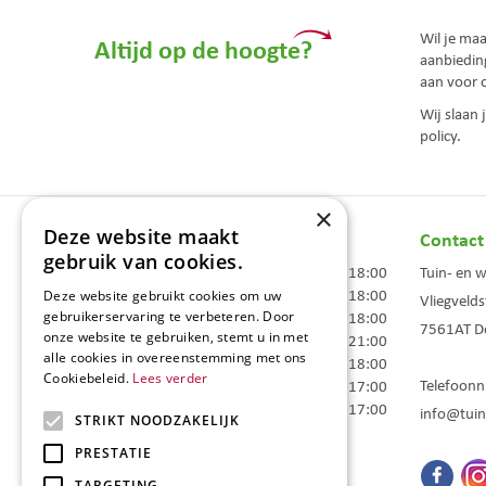
Wil je ma
Altijd op de hoogte?
aanbiedin
aan voor 
Wij slaan
policy.
×
Deze website maakt
Openingstijden
Contact
gebruik van cookies.
Maandag
09:00 - 18:00
Tuin- en 
Dinsdag
09:00 - 18:00
Deze website gebruikt cookies om uw
Vliegvelds
Woensdag
09:00 - 18:00
gebruikerservaring te verbeteren. Door
7561AT
D
onze website te gebruiken, stemt u in met
Donderdag
09:00 - 21:00
alle cookies in overeenstemming met ons
Vrijdag
09:00 - 18:00
Cookiebeleid.
Lees verder
Telefoon
Zaterdag
09:00 - 17:00
Zondag
10:00 - 17:00
info@tuin
STRIKT NOODZAKELIJK
Toon alle openingstijden
PRESTATIE
TARGETING