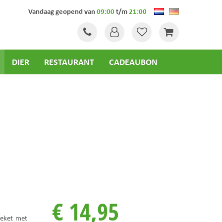
Vandaag geopend van
09:00
t/m
21:00
DIER
RESTAURANT
CADEAUBON
€
14
,
95
oeket met