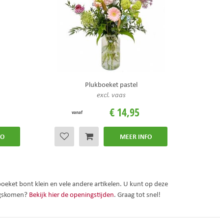
Plukboeket pastel
excl. vaas
€
14
,
95
vanaf
FO
MEER INFO
oeket bont klein en vele andere artikelen. U kunt op deze
angskomen?
Bekijk hier de openingstijden
. Graag tot snel!