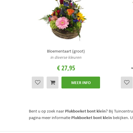
Bloementaart (groot)
in diverse kleuren
€
27
,
95
v
MEER INFO
Plukboeket bont klein
Bent u op zoek naar
? Bij Tuincentr
Plukboeket bont klein
pagina meer informatie
bekijken. U