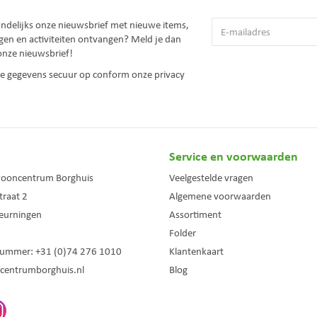
andelijks onze nieuwsbrief met nieuwe items,
gen en activiteiten ontvangen? Meld je dan
onze nieuwsbrief!
 je gegevens secuur op conform onze
privacy
Service en voorwaarden
wooncentrum Borghuis
Veelgestelde vragen
traat 2
Algemene voorwaarden
eurningen
Assortiment
Folder
nummer:
+31 (0)74 276 1010
Klantenkaart
centrumborghuis.nl
Blog