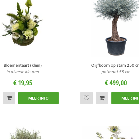
Bloementaart (klein)
Olijfboom op stam 250 c
in diverse kleuren
potmaat 55 cm
€
19
,
95
€
499
,
00
MEER INFO
MEER IN