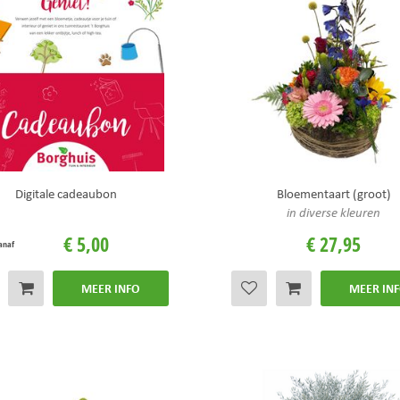
Digitale cadeaubon
Bloementaart (groot)
in diverse kleuren
€
5
,
00
€
27
,
95
anaf
MEER INFO
MEER IN