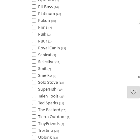
(7)
Pit Boss
(14)
Platinum
(41)
Pokon
(80)
Prins
(7)
Puik
(1)
Puur
(2)
Royal Canin
(13)
Sanicat
(3)
Selective
(11)
Smit
(2)
Smølke
(5)
v
Solo Stove
(13)
SuperFish
(10)
Talen Tools
(29)
Ted Sparks
(11)
The Bastard
(26)
Tierra Outdoor
(1)
TinyFriends
(3)
Trestino
(28)
Ubbink
(33)