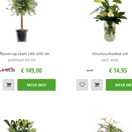
jfboom op stam 180-200 cm
Structuurboeket wit
potmaat 45 cm
excl. vaas
€
149
,
00
€
14
,
95
€
169
,
00
vanaf
MEER INFO
MEER IN