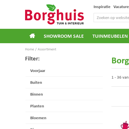
Ga
Inspiratie
Vacature
naar
content
SHOWROOM SALE
TUINMEUBELEN
Home
Assortiment
Borg
Filter:
Voorjaar
1 - 36 va
Buiten
Binnen
Planten
Bloemen