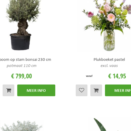
fboom op stam bonsai 230 cm
Plukboeket pastel
potmaat 110 cm
excl. vaas
€
799
,
00
€
14
,
95
vanaf
MEER INFO
MEER IN