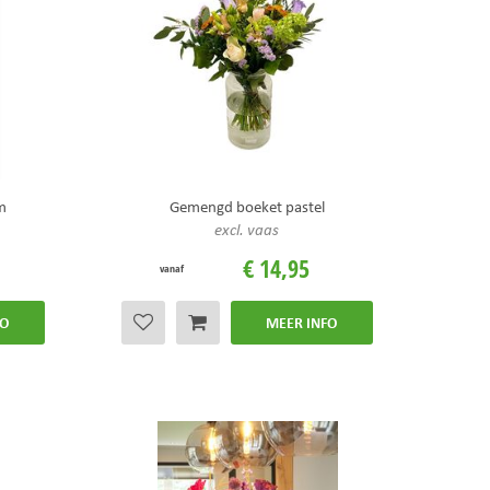
m
Gemengd boeket pastel
excl. vaas
€
14
,
95
vanaf
FO
MEER INFO