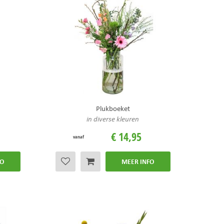
Plukboeket
in diverse kleuren
€
14
,
95
vanaf
FO
MEER INFO