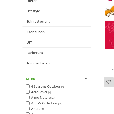
Dieren
Lifestyle
Tuinrestaurant
Cadeaubon
DIY
Barbecues
Tuinmeubelen
v
MERK
4 Seasons Outdoor
(45)
AeroCover
(1)
Almo Nature
(23)
Anna's Collection
(48)
Antos
(5)