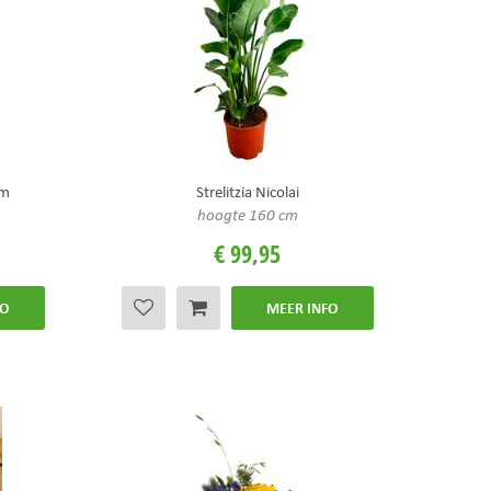
um
Strelitzia Nicolai
hoogte 160 cm
€
99
,
95
FO
MEER INFO