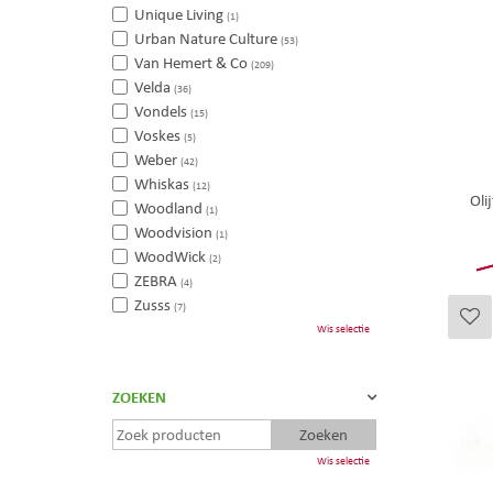
Unique Living
(1)
Urban Nature Culture
(53)
Van Hemert & Co
(209)
Velda
(36)
Vondels
(15)
Voskes
(5)
Weber
(42)
Whiskas
(12)
Oli
Woodland
(1)
Woodvision
(1)
WoodWick
(2)
ZEBRA
(4)
Zusss
(7)
Wis selectie
ZOEKEN
Wis selectie