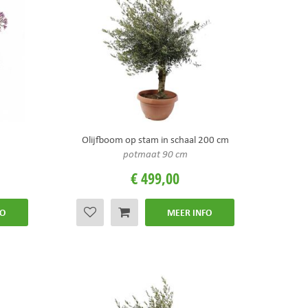
Olijfboom op stam in schaal 200 cm
potmaat 90 cm
€
499
,
00
FO
MEER INFO