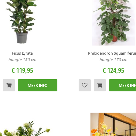
Ficus Lyrata
Philodendron Squamifer
hoogte 150 cm
hoogte 170 cm
€
119
,
95
€
124
,
95
MEER INFO
MEER IN