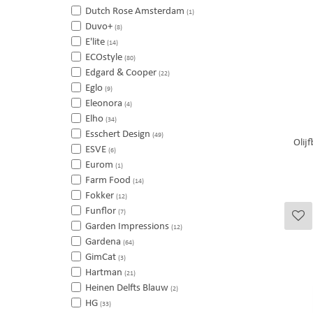
Dutch Rose Amsterdam
(1)
Duvo+
(8)
E'lite
(14)
ECOstyle
(80)
Edgard & Cooper
(22)
Eglo
(9)
Eleonora
(4)
Elho
(34)
Esschert Design
(49)
Olij
ESVE
(6)
Eurom
(1)
Farm Food
(14)
Fokker
(12)
Funflor
(7)
Garden Impressions
(12)
Gardena
(64)
GimCat
(3)
Hartman
(21)
Heinen Delfts Blauw
(2)
HG
(33)