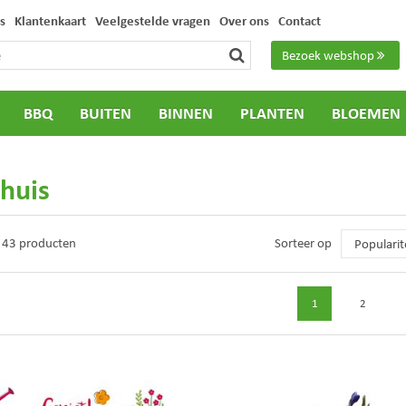
s
Klantenkaart
Veelgestelde vragen
Over ons
Contact
Bezoek webshop
BBQ
BUITEN
BINNEN
PLANTEN
BLOEMEN
huis
n 43 producten
Sorteer op
1
2