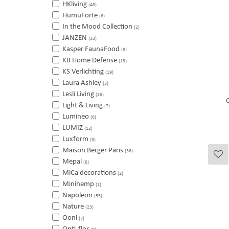
HKliving
(48)
HumuForte
(6)
In the Mood Collection
(2)
JANZEN
(33)
Kasper FaunaFood
(8)
KB Home Defense
(13)
KS Verlichting
(19)
Laura Ashley
(3)
Lesli Living
(16)
Light & Living
(7)
Lumineo
(6)
LUMIZ
(12)
Luxform
(8)
Maison Berger Paris
(36)
Mepal
(8)
MiCa decorations
(2)
Minihemp
(1)
Napoleon
(55)
Nature
(23)
Ooni
(7)
Opti-flor