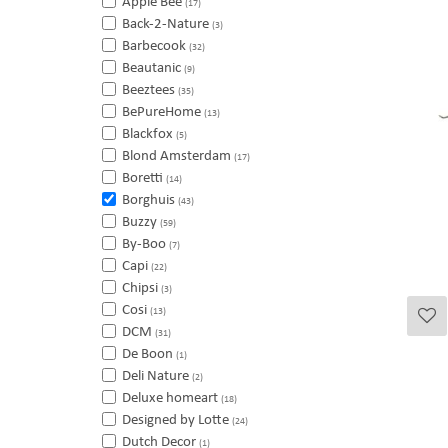
Apple Bee
(17)
Back-2-Nature
(3)
Barbecook
(32)
Beautanic
(9)
Beeztees
(35)
BePureHome
(13)
Blackfox
(5)
Blond Amsterdam
(17)
Boretti
(14)
Borghuis
(43)
Buzzy
(59)
By-Boo
(7)
Capi
(22)
Chipsi
(3)
Cosi
(13)
DCM
(31)
De Boon
(1)
Deli Nature
(2)
Deluxe homeart
(18)
Designed by Lotte
(24)
Dutch Decor
(1)