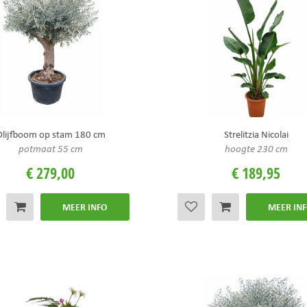
Olijfboom op stam 180 cm
Strelitzia Nicolai
potmaat 55 cm
hoogte 230 cm
€
279
,
00
€
189
,
95
MEER INFO
MEER IN