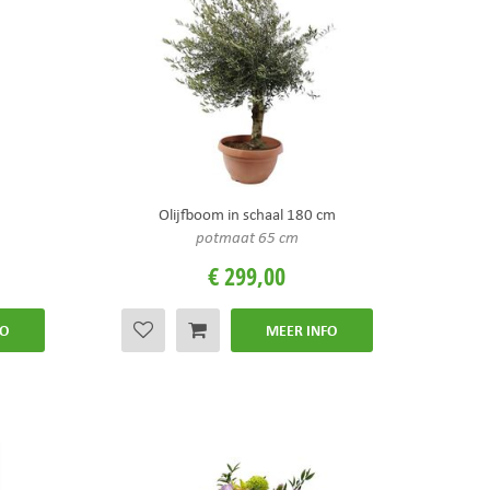
Olijfboom in schaal 180 cm
potmaat 65 cm
€
299
,
00
FO
MEER INFO