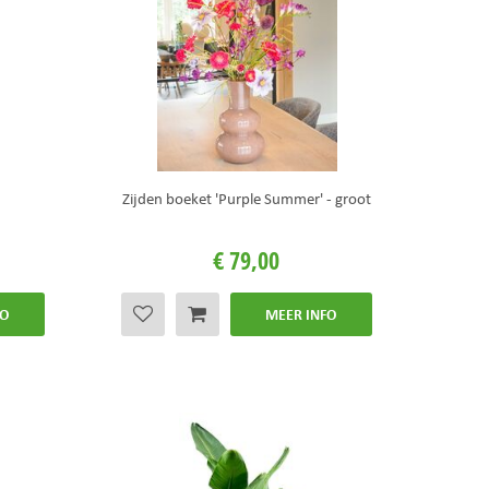
Zijden boeket 'Purple Summer' - groot
€
79
,
00
FO
MEER INFO