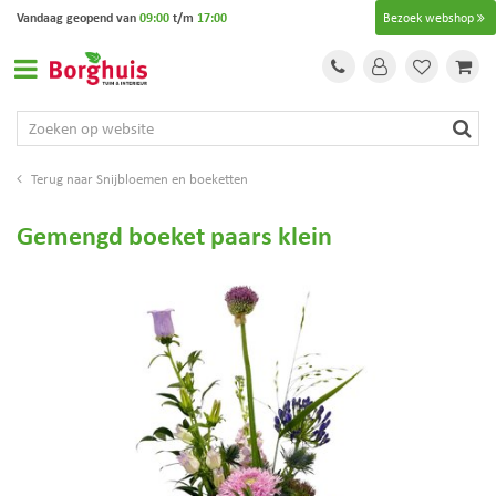
G
Vandaag geopend van
09:00
t/m
17:00
Bezoek webshop
a
n
a
a
r
c
o
Snijbloemen en boeketten
n
t
Gemengd boeket paars klein
e
n
t