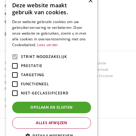
×
Deze website maakt
Folder
gebruik van cookies.
Klantenkaart
Blog
Deze website gebruikt cookies om uw
gebruikerservaring te verbeteren. Door
Reviews
onze website te gebruiken, stemt u in met
alle cookies in overeenstemming met ons
Cookiebeleid.
Lees verder
STRIKT NOODZAKELIJK
Tuincentrum Borghuis
Tuinmeubels Enschede
PRESTATIE
Tuinmeubels
Tuinmeubelen Enschede
TARGETING
Loungesets
Woonaccessoires Enschede
Bloemen
FUNCTIONEEL
Barbecues
NIET-GECLASSIFICEERD
Dierenwinkel Enschede
Weber bbq kopen Hengelo
OPSLAAN EN SLUITEN
ALLES AFWIJZEN
© Tuincentrum Borghuis
Green Solutions
DETAILS WEERGEVEN