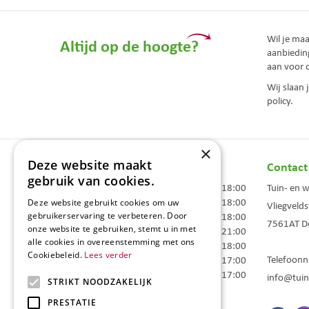
Wil je ma
Altijd op de hoogte?
aanbiedin
aan voor 
Wij slaan
policy.
×
Deze website maakt
Openingstijden
Contact
gebruik van cookies.
Maandag
09:00 - 18:00
Tuin- en 
Dinsdag
09:00 - 18:00
Deze website gebruikt cookies om uw
Vliegvelds
Woensdag
09:00 - 18:00
gebruikerservaring te verbeteren. Door
7561AT
D
onze website te gebruiken, stemt u in met
Donderdag
09:00 - 21:00
alle cookies in overeenstemming met ons
Vrijdag
09:00 - 18:00
Cookiebeleid.
Lees verder
Telefoon
Zaterdag
09:00 - 17:00
Zondag
10:00 - 17:00
info@tuin
STRIKT NOODZAKELIJK
Toon alle openingstijden
PRESTATIE