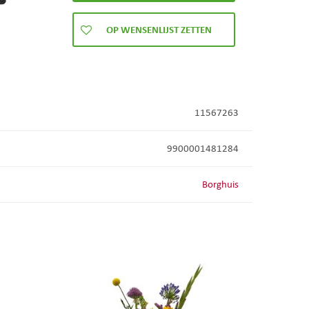
11567263
9900001481284
Borghuis