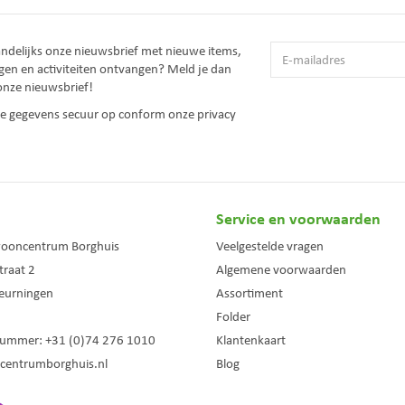
andelijks onze nieuwsbrief met nieuwe items,
gen en activiteiten ontvangen? Meld je dan
onze nieuwsbrief!
 je gegevens secuur op conform onze
privacy
Service en voorwaarden
wooncentrum Borghuis
Veelgestelde vragen
traat 2
Algemene voorwaarden
eurningen
Assortiment
Folder
nummer:
+31 (0)74 276 1010
Klantenkaart
centrumborghuis.nl
Blog