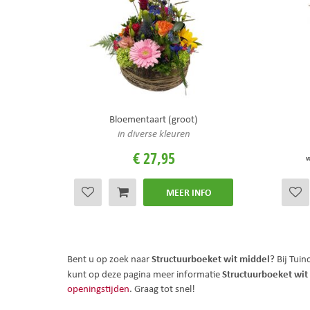
Bloementaart (groot)
in diverse kleuren
€
27
,
95
v
MEER INFO
Structuurboeket wit middel
Bent u op zoek naar
? Bij Tui
Structuurboeket wit
kunt op deze pagina meer informatie
openingstijden
. Graag tot snel!