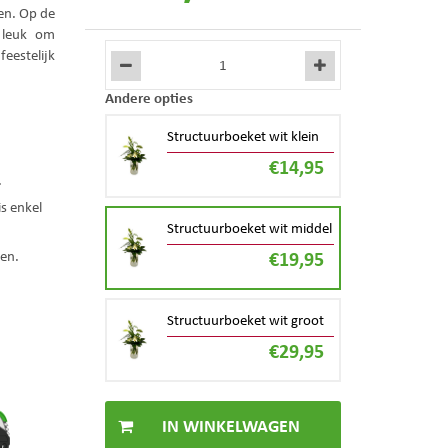
ten. Op de
k leuk om
feestelijk
Andere opties
Structuurboeket wit klein
€
14
,
95
.
s enkel
Structuurboeket wit middel
€
19
,
95
ten.
Structuurboeket wit groot
€
29
,
95