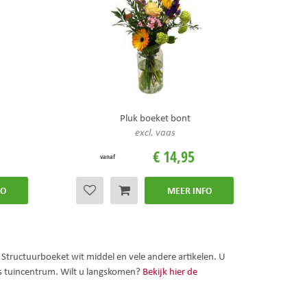
Pluk boeket bont
excl. vaas
€
14
,
95
vanaf
FO
MEER INFO
Structuurboeket wit middel en vele andere artikelen. U
ns tuincentrum. Wilt u langskomen?
Bekijk hier de