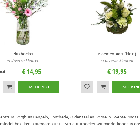
Plukboeket
Bloementaart (klein)
in diverse kleuren
in diverse kleuren
€
14
,
95
€
19
,
95
anaf
MEER INFO
MEER IN
ncentrum Borghuis Hengelo, Enschede, Oldenzaal en Borne in Twente vindt u 
 middel
bekijken. Uiteraard kunt u Structuurboeket wit middel kopen in o