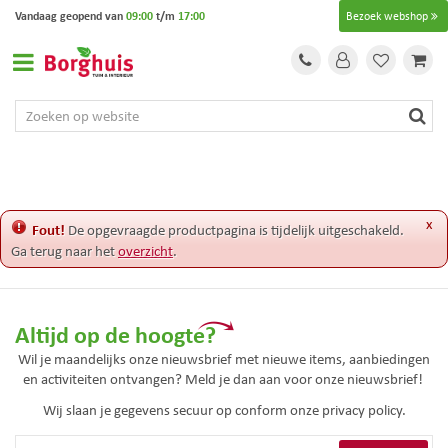
G
Vandaag geopend van
09:00
t/m
17:00
Bezoek webshop
a
n
a
a
r
c
o
n
t
e
x
Fout!
De opgevraagde productpagina is tijdelijk uitgeschakeld.
n
Ga terug naar het
overzicht
.
t
Altijd op de hoogte?
Wil je maandelijks onze nieuwsbrief met nieuwe items, aanbiedingen
en activiteiten ontvangen? Meld je dan aan voor onze nieuwsbrief!
Wij slaan je gegevens secuur op conform onze
privacy policy.