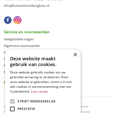
info@tuincentrumborghuis.nl
Service en voorwaarden
Veelgestelde vragen
Algemene voorwaarden
Assortiment
×
Deze website maakt
Folder
gebruik van cookies.
Klantenkaart
Blog
Deze website gebruikt cookies om uw
gebruikerservaring te verbeteren. Door
Reviews
onze website te gebruiken, stemt u in met
alle cookies in overeenstemming met ons
Cookiebeleid.
Lees verder
STRIKT NOODZAKELIJK
Tuincentrum Borghuis
Tuinmeubels Enschede
PRESTATIE
Tuinmeubels
Tuinmeubelen Enschede