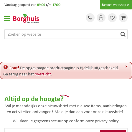
G
Vandaag geopend van
09:00
t/m
17:00
Bezoek webshop
a
n
a
a
r
c
o
n
t
e
x
Fout!
De opgevraagde productpagina is tijdelijk uitgeschakeld.
n
Ga terug naar het
overzicht
.
t
Altijd op de hoogte?
Wil je maandelijks onze nieuwsbrief met nieuwe items, aanbiedingen
en activiteiten ontvangen? Meld je dan aan voor onze nieuwsbrief!
Wij slaan je gegevens secuur op conform onze
privacy policy.