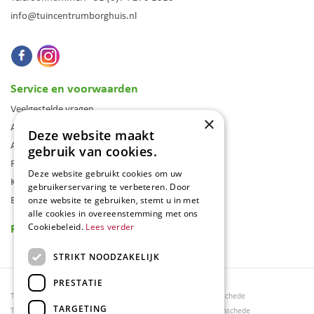
info@tuincentrumborghuis.nl
Service en voorwaarden
Veelgestelde vragen
×
Algemene voorwaarden
Deze website maakt
Assortiment
gebruik van cookies.
Folder
Deze website gebruikt cookies om uw
Klantenkaart
gebruikerservaring te verbeteren. Door
Blog
onze website te gebruiken, stemt u in met
alle cookies in overeenstemming met ons
Reviews
Cookiebeleid.
Lees verder
STRIKT NOODZAKELIJK
PRESTATIE
Tuincentrum Borghuis
Tuinmeubels Enschede
TARGETING
Tuinmeubels
Tuinmeubelen Enschede