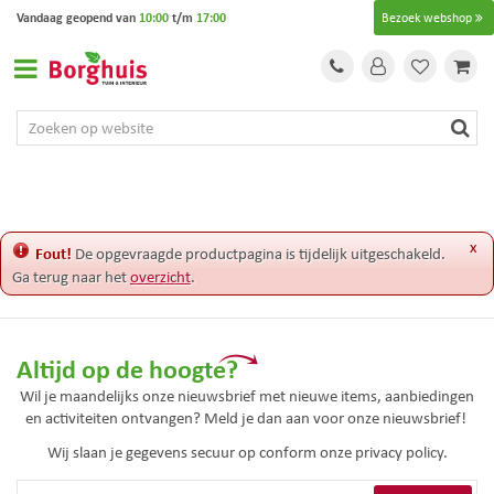
G
Vandaag geopend van
10:00
t/m
17:00
Bezoek webshop
a
n
a
a
r
c
o
n
t
e
x
Fout!
De opgevraagde productpagina is tijdelijk uitgeschakeld.
n
Ga terug naar het
overzicht
.
t
Altijd op de hoogte?
Wil je maandelijks onze nieuwsbrief met nieuwe items, aanbiedingen
en activiteiten ontvangen? Meld je dan aan voor onze nieuwsbrief!
Wij slaan je gegevens secuur op conform onze
privacy policy.