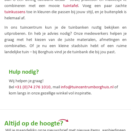
combineren met een mooie
tuintafel
. Voeg een paar zachte
tuinkussens
toe in kleuren die passen bij jouw stijl, en je buitenplek is
helemaal af.
In ons tuincentrum kun je de tuinbanken rustig bekijken en
uitproberen. En heb je advies nodig? Onze medewerkers helpen je
graag met het kiezen van de juiste materialen, afmetingen en
combinaties. Of je nu een kleine stadstuin hebt of een ruime
landelijke tuin – bij Borghuis vind je de tuinbank die bij jou past.
Hulp nodig?
Wij helpen je graag!
Bel
+31 (0)74 276 1010
, mail
info@tuincentrumborghuis.nl
of
kom langs in onze gezellige winkel vol inspiratie.
Altijd op de hoogte?
Wil je maandelijks onze nieuwsbrief met nieuwe items, aanbiedingen