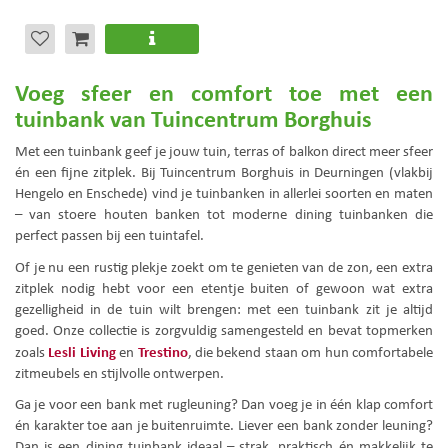
Voeg sfeer en comfort toe met een
tuinbank van Tuincentrum Borghuis
Met een tuinbank geef je jouw tuin, terras of balkon direct meer sfeer
én een fijne zitplek. Bij Tuincentrum Borghuis in Deurningen (vlakbij
Hengelo en Enschede) vind je tuinbanken in allerlei soorten en maten
– van stoere houten banken tot moderne dining tuinbanken die
perfect passen bij een tuintafel.
Of je nu een rustig plekje zoekt om te genieten van de zon, een extra
zitplek nodig hebt voor een etentje buiten of gewoon wat extra
gezelligheid in de tuin wilt brengen: met een tuinbank zit je altijd
goed. Onze collectie is zorgvuldig samengesteld en bevat topmerken
Lesli Living
Trestino
zoals
en
, die bekend staan om hun comfortabele
zitmeubels en stijlvolle ontwerpen.
Ga je voor een bank met rugleuning? Dan voeg je in één klap comfort
én karakter toe aan je buitenruimte. Liever een bank zonder leuning?
Dan is een dining tuinbank ideaal – strak, praktisch én makkelijk te