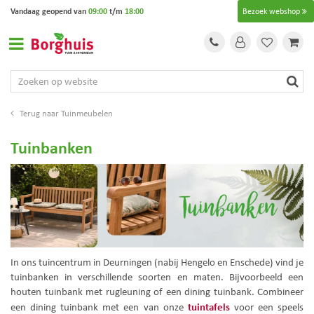
G
Vandaag geopend van
09:00
t/m
18:00
Bezoek webshop
a
n
a
a
r
c
o
Tuinmeubelen
n
t
Tuinbanken
e
n
t
In ons tuincentrum in Deurningen (nabij Hengelo en Enschede) vind je
tuinbanken in verschillende soorten en maten. Bijvoorbeeld een
houten tuinbank met rugleuning of een dining tuinbank. Combineer
tuintafels
een dining tuinbank met een van onze
voor een speels