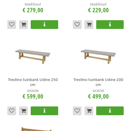
teakhout
teakhout
€
279
,
00
€
229
,
00
Trestino tuinbank Udine 250
Trestino tuinbank Udine 200
cm
cm
acacia
acacia
€
599
,
00
€
499
,
00