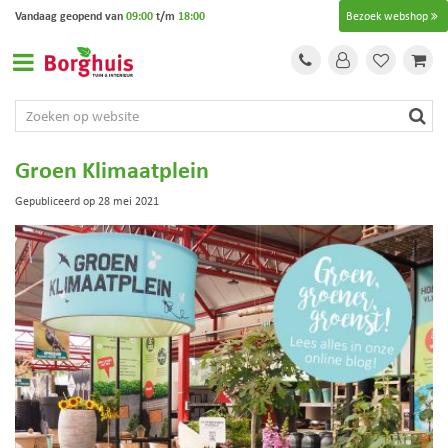
G
Vandaag geopend van
09:00
t/m
18:00
Bezoek webshop
a
n
a
a
r
c
o
Groen Klimaatplein
n
t
Gepubliceerd op
28 mei 2021
e
n
t