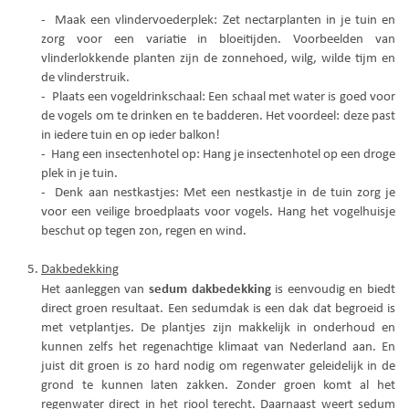
- Maak een vlindervoederplek: Zet nectarplanten in je tuin en
zorg voor een variatie in bloeitijden. Voorbeelden van
vlinderlokkende planten zijn de zonnehoed, wilg, wilde tijm en
de vlinderstruik.
- Plaats een vogeldrinkschaal: Een schaal met water is goed voor
de vogels om te drinken en te badderen. Het voordeel: deze past
in iedere tuin en op ieder balkon!
- Hang een insectenhotel op: Hang je insectenhotel op een droge
plek in je tuin.
- Denk aan nestkastjes: Met een nestkastje in de tuin zorg je
voor een veilige broedplaats voor vogels. Hang het vogelhuisje
beschut op tegen zon, regen en wind.
Dakbedekking
sedum dakbedekking
Het aanleggen van
is eenvoudig en biedt
direct groen resultaat. Een sedumdak is een dak dat begroeid is
met vetplantjes. De plantjes zijn makkelijk in onderhoud en
kunnen zelfs het regenachtige klimaat van Nederland aan. En
juist dit groen is zo hard nodig om regenwater geleidelijk in de
grond te kunnen laten zakken. Zonder groen komt al het
regenwater direct in het riool terecht. Daarnaast weert sedum