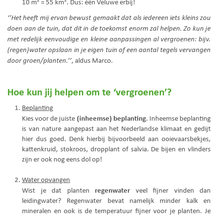
10 m² = 55 km². Dus: één Veluwe erbij!
‘’Het heeft mij ervan bewust gemaakt dat als iedereen iets kleins zou
doen aan de tuin, dat dit in de toekomst enorm zal helpen. Zo kun je
met redelijk eenvoudige en kleine aanpassingen al vergroenen: bijv.
(regen)water opslaan in je eigen tuin of een aantal tegels vervangen
door groen/planten.’’
, aldus Marco.
Hoe kun jij helpen om te ‘vergroenen’?
Beplanting
(inheemse) beplanting
Kies voor de juiste
. Inheemse beplanting
is van nature aangepast aan het Nederlandse klimaat en gedijt
hier dus goed. Denk hierbij bijvoorbeeld aan ooievaarsbekjes,
kattenkruid, stokroos, dropplant of salvia. De bijen en vlinders
zijn er ook nog eens dol op!
Water opvangen
regenwater
Wist je dat planten
veel fijner vinden dan
leidingwater? Regenwater bevat namelijk minder kalk en
mineralen en ook is de temperatuur fijner voor je planten. Je