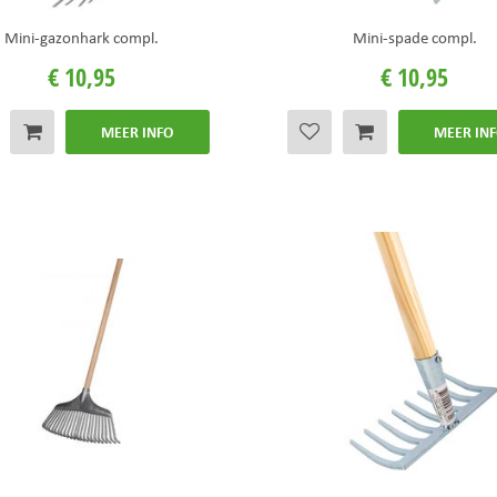
Mini-gazonhark compl.
Mini-spade compl.
€
10
,
95
€
10
,
95
MEER INFO
MEER IN