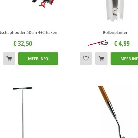
dschaphouder 50cm 4+2 haken
Bollenplanter
€
32
,
50
€
4
,
99
€
6
,
29
MEER INFO
MEER IN