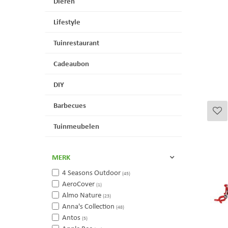
Dieren
Lifestyle
Tuinrestaurant
Cadeaubon
DIY
Barbecues
Tuinmeubelen
MERK
4 Seasons Outdoor
(45)
AeroCover
(1)
Almo Nature
(23)
Anna's Collection
(48)
Antos
(5)