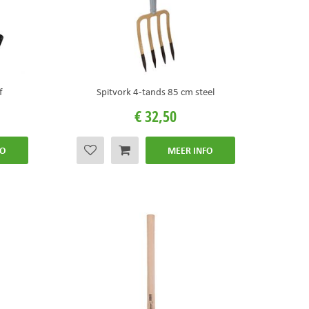
f
Spitvork 4-tands 85 cm steel
€
32
,
50
FO
MEER INFO