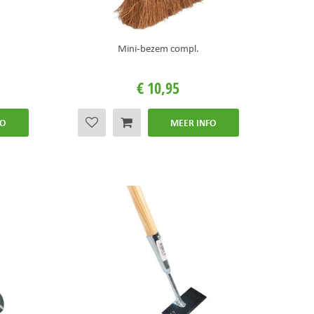
Mini-bezem compl.
€
10
,
95
FO
MEER INFO