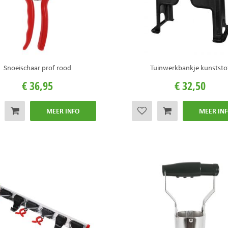
Snoeischaar prof rood
Tuinwerkbankje kunststo
€
36
,
95
€
32
,
50
MEER INFO
MEER IN