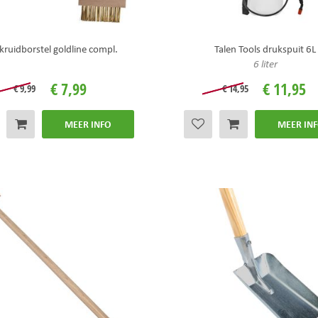
ruidborstel goldline compl.
Talen Tools drukspuit 6L
6 liter
€
7
,
99
€
11
,
95
€
9
,
99
€
14
,
95
MEER INFO
MEER IN