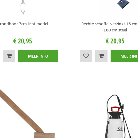
rondboor 7cm licht model
Rechte schoffel verzinkt 16 cm
160 cm steel
€
20
,
95
€
20
,
95
MEER INFO
MEER IN