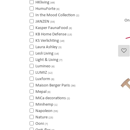
HKliving
(49)
HumuForte
(6)
In the Mood Collection
(2)
Onk
JANZEN
(33)
Kasper FaunaFood
(8)
KB Home Defense
(13)
KS Verlichting
(19)
Laura Ashley
(3)
Lesli Living
(16)
Light & Living
(7)
Lumineo
(6)
LUMIZ
(12)
Luxform
(8)
Maison Berger Paris
(36)
Mepal
(8)
MiCa decorations
(2)
Minihemp
(1)
Napoleon
(55)
Nature
(23)
Ooni
(7)
Opti-flor