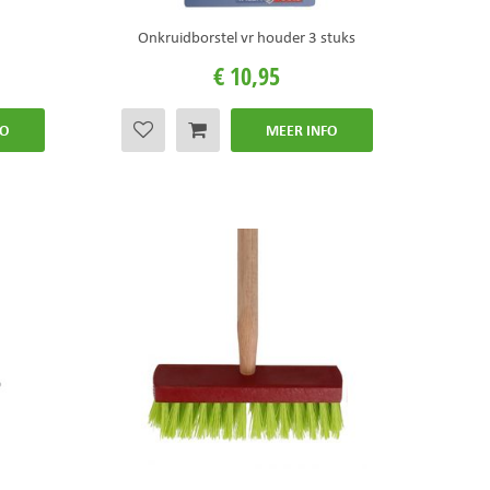
Onkruidborstel vr houder 3 stuks
€
10
,
95
FO
MEER INFO