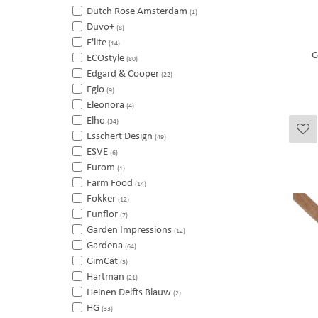
Dutch Rose Amsterdam
(1)
Duvo+
(8)
E'lite
(14)
G
ECOstyle
(80)
Edgard & Cooper
(22)
Eglo
(9)
Eleonora
(4)
Elho
(34)
Esschert Design
(49)
ESVE
(6)
Eurom
(1)
Farm Food
(14)
Fokker
(12)
Funflor
(7)
Garden Impressions
(12)
Gardena
(64)
GimCat
(3)
Hartman
(21)
Heinen Delfts Blauw
(2)
HG
(33)