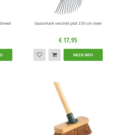
 breed
Gazonhark verzinkt plat 150 cm steel
€
17
,
95
FO
MEER INFO