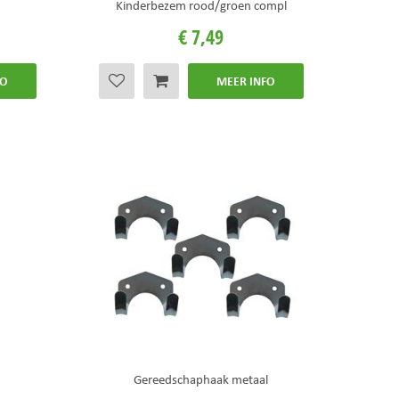
Kinderbezem rood/groen compl
€
7
,
49
FO
MEER INFO
Gereedschaphaak metaal