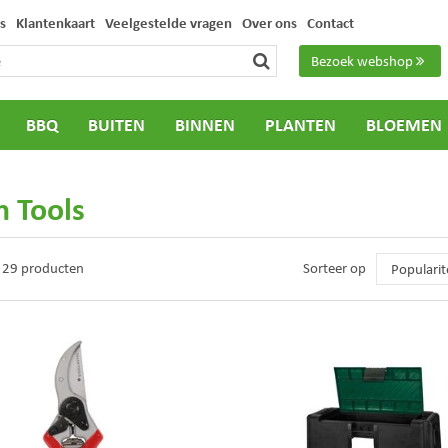
s
Klantenkaart
Veelgestelde vragen
Over ons
Contact
Bezoek webshop
BBQ
BUITEN
BINNEN
PLANTEN
BLOEMEN
n Tools
n 29 producten
Sorteer op