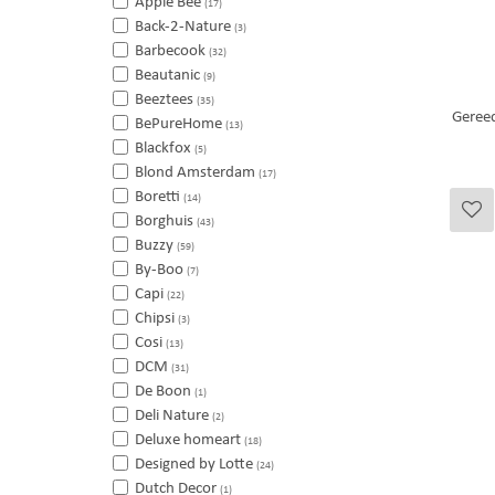
Apple Bee
(17)
Back-2-Nature
(3)
Barbecook
(32)
Beautanic
(9)
Beeztees
(35)
Geree
BePureHome
(13)
Blackfox
(5)
Blond Amsterdam
(17)
Boretti
(14)
Borghuis
(43)
Buzzy
(59)
By-Boo
(7)
Capi
(22)
Chipsi
(3)
Cosi
(13)
DCM
(31)
De Boon
(1)
Deli Nature
(2)
Deluxe homeart
(18)
Designed by Lotte
(24)
Dutch Decor
(1)