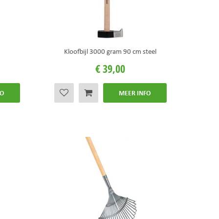
Kloofbijl 3000 gram 90 cm steel
€
39
,
00
FO
MEER INFO