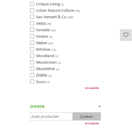
Unique Living
(1)
Urban Nature Culture
(53)
Van Hemert & Co
(209)
Velda
(36)
Vondels
(15)
Voskes
(5)
Weber
(42)
Whiskas
(12)
Woodland
(1)
Woodvision
(1)
WoodWick
(2)
ZEBRA
(4)
Zusss
(7)
Wis selectie
ZOEKEN
Wis selectie