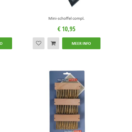
Mini-schoffel compl.
€
10
,
95
FO
MEER INFO