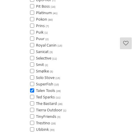
(7)
Pit Boss
(14)
Platinum
(41)
Pokon
(80)
Prins
(7)
Puik
(1)
Puur
(2)
Royal Canin
(13)
Sanicat
(3)
Selective
(11)
Smit
(2)
Smølke
(5)
Solo Stove
(13)
SuperFish
(10)
Talen Tools
(29)
Ted Sparks
(11)
The Bastard
(26)
Tierra Outdoor
(1)
TinyFriends
(3)
Trestino
(28)
Ubbink
(33)