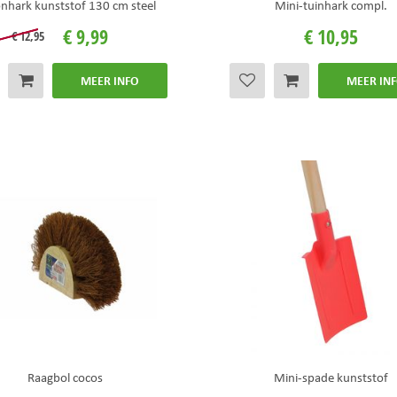
nhark kunststof 130 cm steel
Mini-tuinhark compl.
€
9
,
99
€
10
,
95
€
12
,
95
MEER INFO
MEER IN
Raagbol cocos
Mini-spade kunststof