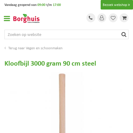
G
Vandaag geopend van
09:00
t/m
17:00
Bezoek webshop
a
n
a
a
r
c
o
Vegen en schoonmaken
n
t
Kloofbijl 3000 gram 90 cm steel
e
n
t