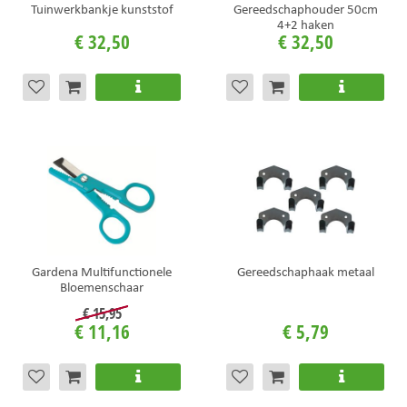
Tuinwerkbankje kunststof
Gereedschaphouder 50cm
4+2 haken
€
32
,
50
€
32
,
50
Gardena Multifunctionele
Gereedschaphaak metaal
Bloemenschaar
€
15
,
95
€
11
,
16
€
5
,
79