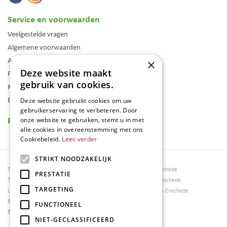
Service en voorwaarden
Veelgestelde vragen
Algemene voorwaarden
Assortiment
×
Deze website maakt
Folder
gebruik van cookies.
Klantenkaart
Blog
Deze website gebruikt cookies om uw
gebruikerservaring te verbeteren. Door
Reviews
onze website te gebruiken, stemt u in met
alle cookies in overeenstemming met ons
Cookiebeleid.
Lees verder
STRIKT NOODZAKELIJK
Tuincentrum Borghuis
Tuinmeubels Enschede
PRESTATIE
Tuinmeubels
Tuinmeubelen Enschede
TARGETING
Loungesets
Woonaccessoires Enschede
Bloemen
FUNCTIONEEL
Barbecues
NIET-GECLASSIFICEERD