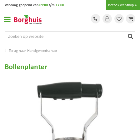
G
Vandaag geopend van
09:00
t/m
17:00
Bezoek webshop
a
n
a
a
r
c
o
Handgereedschap
n
t
Bollenplanter
e
n
t