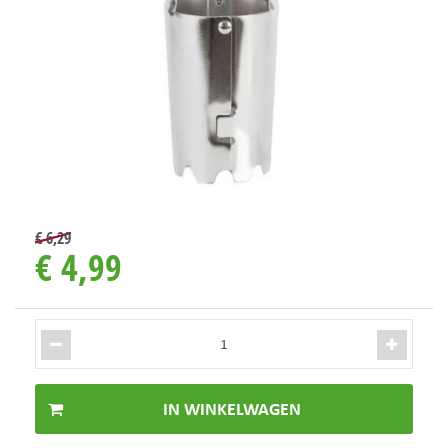
€
6
,
29
€
4
,
99