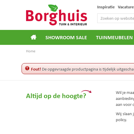
Ga
Inspiratie
Vacature
naar
content
SHOWROOM SALE
TUINMEUBELEN
Home
Fout!
De opgevraagde productpagina is tijdelijk uitgescha
Wil je ma
Altijd op de hoogte?
aanbiedin
aan voor 
Wij slaan
policy.