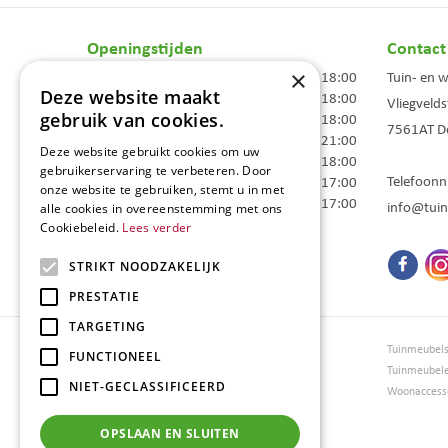
Openingstijden
Contact
×
Maandag
09:00 - 18:00
Tuin- en 
Deze website maakt
Dinsdag
09:00 - 18:00
Vliegvelds
gebruik van cookies.
Woensdag
09:00 - 18:00
7561AT
D
Donderdag
09:00 - 21:00
Deze website gebruikt cookies om uw
Vrijdag
09:00 - 18:00
gebruikerservaring te verbeteren. Door
Telefoon
Zaterdag
09:00 - 17:00
onze website te gebruiken, stemt u in met
Zondag
10:00 - 17:00
info@tuin
alle cookies in overeenstemming met ons
Cookiebeleid.
Lees verder
Toon alle openingstijden
STRIKT NOODZAKELIJK
PRESTATIE
TARGETING
Tuincentrum Borghuis
Tuinmeubel
FUNCTIONEEL
Tuinmeubels
Tuinmeubel
NIET-GECLASSIFICEERD
Loungesets
Woonaccesso
Bloemen
Barbecues
OPSLAAN EN SLUITEN