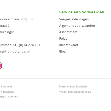
Service en voorwaarden
wooncentrum Borghuis
Veelgestelde vragen
traat 2
Algemene voorwaarden
eurningen
Assortiment
Folder
nummer:
+31 (0)74 276 1010
Klantenkaart
centrumborghuis.nl
Blog
s Enschede
Dierenwinkel Enschede
en Enschede
Weber bbq kopen Hengelo
ires Enschede