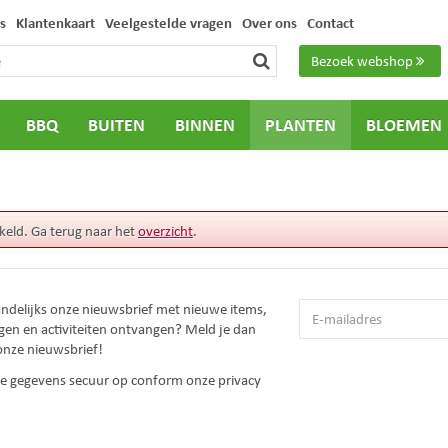
s
Klantenkaart
Veelgestelde vragen
Over ons
Contact
Bezoek webshop
BBQ
BUITEN
BINNEN
PLANTEN
BLOEMEN
keld. Ga terug naar het
overzicht
.
andelijks onze nieuwsbrief met nieuwe items,
gen en activiteiten ontvangen? Meld je dan
onze nieuwsbrief!
 je gegevens secuur op conform onze
privacy