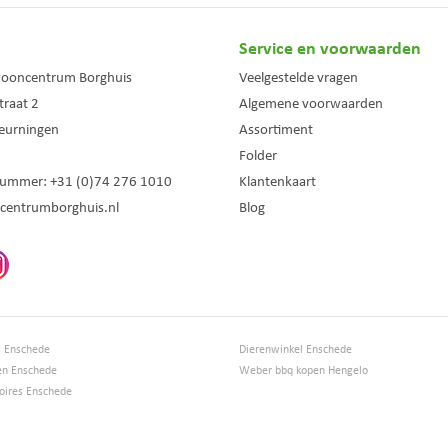
Service en voorwaarden
wooncentrum Borghuis
Veelgestelde vragen
traat 2
Algemene voorwaarden
eurningen
Assortiment
Folder
nummer:
+31 (0)74 276 1010
Klantenkaart
centrumborghuis.nl
Blog
s Enschede
Dierenwinkel Enschede
en Enschede
Weber bbq kopen Hengelo
ires Enschede