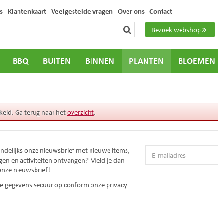
s
Klantenkaart
Veelgestelde vragen
Over ons
Contact
Bezoek webshop
BBQ
BUITEN
BINNEN
PLANTEN
BLOEMEN
keld. Ga terug naar het
overzicht
.
andelijks onze nieuwsbrief met nieuwe items,
gen en activiteiten ontvangen? Meld je dan
onze nieuwsbrief!
 je gegevens secuur op conform onze
privacy