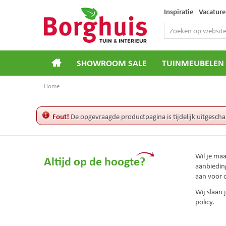
Ga
Inspiratie
Vacature
naar
content
SHOWROOM SALE
TUINMEUBELEN
Home
Fout!
De opgevraagde productpagina is tijdelijk uitgescha
Wil je ma
Altijd op de hoogte?
aanbiedin
aan voor 
Wij slaan
policy.