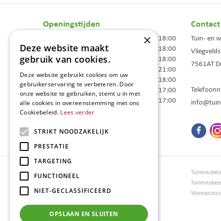
Openingstijden
Contact
×
Maandag
09:00 - 18:00
Tuin- en 
Deze website maakt
Dinsdag
09:00 - 18:00
Vliegvelds
gebruik van cookies.
Woensdag
09:00 - 18:00
7561AT
D
Donderdag
09:00 - 21:00
Deze website gebruikt cookies om uw
Vrijdag
09:00 - 18:00
gebruikerservaring te verbeteren. Door
Telefoon
Zaterdag
09:00 - 17:00
onze website te gebruiken, stemt u in met
Zondag
10:00 - 17:00
info@tuin
alle cookies in overeenstemming met ons
Cookiebeleid.
Lees verder
Toon alle openingstijden
STRIKT NOODZAKELIJK
PRESTATIE
TARGETING
Tuincentrum Borghuis
Tuinmeubel
FUNCTIONEEL
Tuinmeubels
Tuinmeubel
NIET-GECLASSIFICEERD
Loungesets
Woonaccesso
Bloemen
Barbecues
OPSLAAN EN SLUITEN