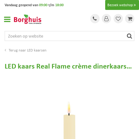
G
Vandaag geopend van
09:00
t/m
18:00
Bezoek webshop
a
n
a
a
r
c
o
LED kaarsen
n
t
LED kaars Real Flame crème dinerkaarsen ↕15 cm set van 2
e
n
t