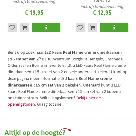
set van 2
incl. afstandsbediening
incl. afstandsbediening
€
19
,
95
€
12
,
95
LED kaars Real Flame crème dinerkaarsen
Bent u op zoek naar
↕15 cm set van 2
? Bij Tuincentrum Borghuis Hengelo, Enschede,
Oldenzaal en Borne in Twente vindt u LED kaars Real Flame crème
dinerkaarsen ↕15 cm set van 2 en vele andere artikelen. U kunt op
LED kaars Real Flame crème
deze pagina meer informatie
dinerkaarsen ↕15 cm set van 2
bekijken. Uiteraard kunt u LED
kaars Real Flame crème dinerkaarsen ↕15 cm set van 2 kopen in
ons tuincentrum. Wilt u langskomen?
Bekijk hier de
openingstijden
. Graag tot snel!
Altijd op de hoogte?