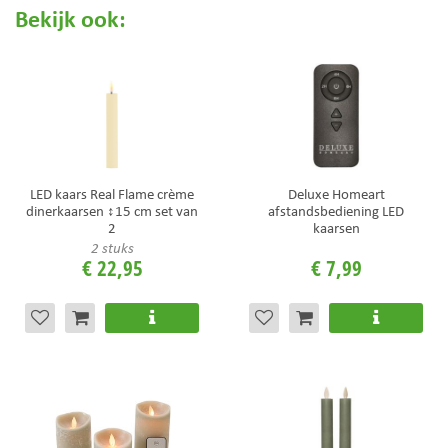
Bekijk ook:
LED kaars Real Flame crème
Deluxe Homeart
dinerkaarsen ↕15 cm set van
afstandsbediening LED
2
kaarsen
2 stuks
€
22
,
95
€
7
,
99