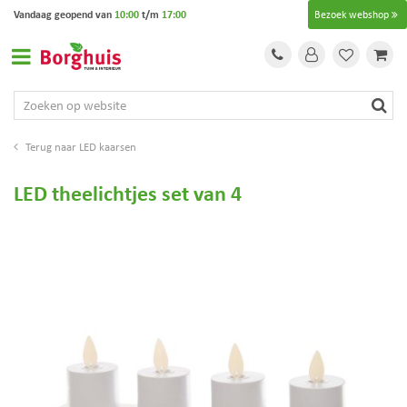
G
Vandaag geopend van
10:00
t/m
17:00
Bezoek webshop
a
n
a
a
r
c
o
LED kaarsen
n
t
LED theelichtjes set van 4
e
n
t