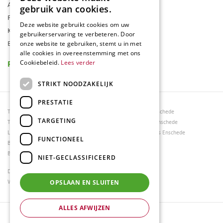
Assortiment
gebruik van cookies.
Folder
Deze website gebruikt cookies om uw
Klantenkaart
gebruikerservaring te verbeteren. Door
Blog
onze website te gebruiken, stemt u in met
alle cookies in overeenstemming met ons
Reviews
Cookiebeleid.
Lees verder
STRIKT NOODZAKELIJK
PRESTATIE
Tuincentrum Borghuis
Tuinmeubels Enschede
TARGETING
Tuinmeubels
Tuinmeubelen Enschede
Loungesets
Woonaccessoires Enschede
FUNCTIONEEL
Bloemen
Barbecues
NIET-GECLASSIFICEERD
Dierenwinkel Enschede
Weber bbq kopen Hengelo
OPSLAAN EN SLUITEN
ALLES AFWIJZEN
© Tuincentrum Borghuis