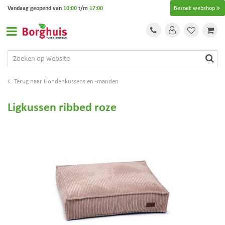
G
Vandaag geopend van
10:00
t/m
17:00
Bezoek webshop
a
n
a
a
r
c
o
Hondenkussens en -manden
n
t
Ligkussen ribbed roze
e
n
t