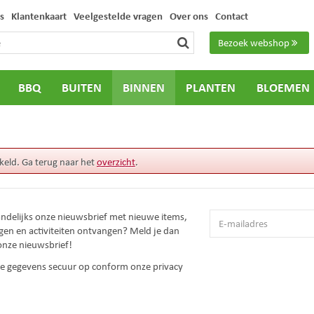
s
Klantenkaart
Veelgestelde vragen
Over ons
Contact
Bezoek webshop
BBQ
BUITEN
BINNEN
PLANTEN
BLOEMEN
keld. Ga terug naar het
overzicht
.
andelijks onze nieuwsbrief met nieuwe items,
gen en activiteiten ontvangen? Meld je dan
onze nieuwsbrief!
 je gegevens secuur op conform onze
privacy