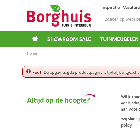
Ga
Inspiratie
Vacature
naar
content
SHOWROOM SALE
TUINMEUBELEN
Home
Fout!
De opgevraagde productpagina is tijdelijk uitgescha
Wil je ma
Altijd op de hoogte?
aanbiedin
aan voor 
Wij slaan
policy.