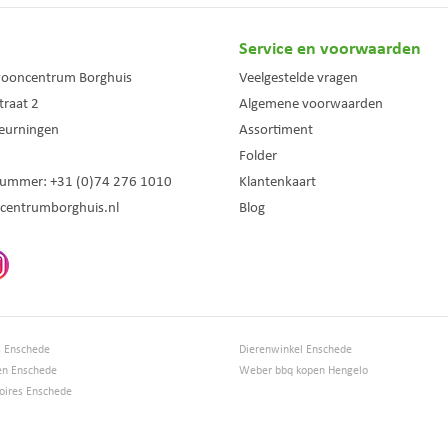
Service en voorwaarden
wooncentrum Borghuis
Veelgestelde vragen
traat 2
Algemene voorwaarden
eurningen
Assortiment
Folder
nummer:
+31 (0)74 276 1010
Klantenkaart
centrumborghuis.nl
Blog
s Enschede
Dierenwinkel Enschede
en Enschede
Weber bbq kopen Hengelo
ires Enschede