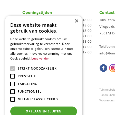
Openingstijden
Contact
×
Maandag
09:00 - 18:00
Tuin- en 
Deze website maakt
Dinsdag
09:00 - 18:00
Vliegvelds
gebruik van cookies.
Woensdag
09:00 - 18:00
7561AT
D
Donderdag
09:00 - 21:00
Deze website gebruikt cookies om uw
Vrijdag
09:00 - 18:00
gebruikerservaring te verbeteren. Door
Telefoon
Zaterdag
09:00 - 17:00
onze website te gebruiken, stemt u in met
Zondag
10:00 - 17:00
info@tuin
alle cookies in overeenstemming met ons
Cookiebeleid.
Lees verder
Toon alle openingstijden
STRIKT NOODZAKELIJK
PRESTATIE
TARGETING
Tuincentrum Borghuis
Tuinmeubel
FUNCTIONEEL
Tuinmeubels
Tuinmeubel
NIET-GECLASSIFICEERD
Loungesets
Woonaccesso
Bloemen
Barbecues
OPSLAAN EN SLUITEN