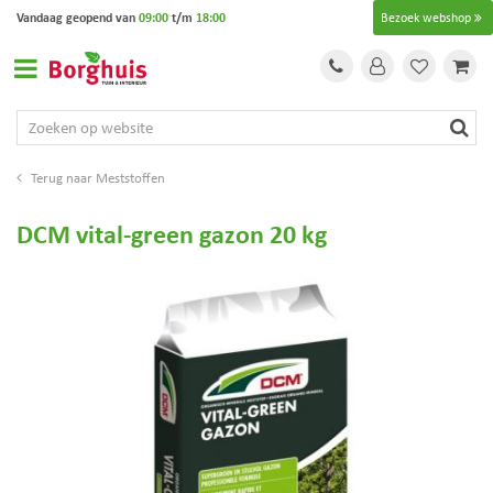
G
Vandaag geopend van
09:00
t/m
18:00
Bezoek webshop
a
n
a
a
r
c
o
Meststoffen
n
t
DCM vital-green gazon 20 kg
e
n
t