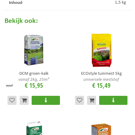
Inhoud
1,5 kg
Bekijk ook:
DCM groen-kalk
ECOstyle tuinmest 5kg
vanaf 2kg, 25m²
universele meststof
€
15
,
95
€
15
,
49
vanaf