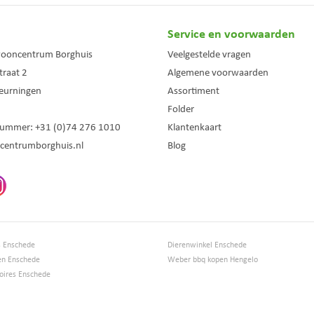
Service en voorwaarden
wooncentrum Borghuis
Veelgestelde vragen
traat 2
Algemene voorwaarden
eurningen
Assortiment
Folder
nummer:
+31 (0)74 276 1010
Klantenkaart
centrumborghuis.nl
Blog
s Enschede
Dierenwinkel Enschede
en Enschede
Weber bbq kopen Hengelo
ires Enschede