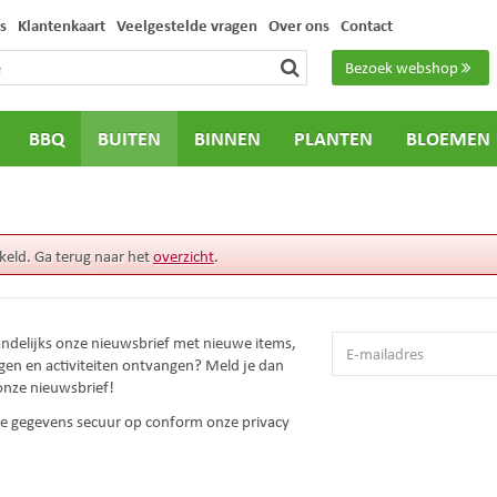
s
Klantenkaart
Veelgestelde vragen
Over ons
Contact
Bezoek webshop
BBQ
BUITEN
BINNEN
PLANTEN
BLOEMEN
keld. Ga terug naar het
overzicht
.
andelijks onze nieuwsbrief met nieuwe items,
gen en activiteiten ontvangen? Meld je dan
onze nieuwsbrief!
 je gegevens secuur op conform onze
privacy