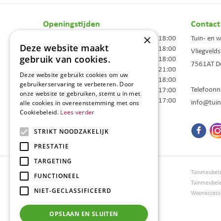
Openingstijden
Contact
×
Maandag
09:00 - 18:00
Tuin- en 
Deze website maakt
Dinsdag
09:00 - 18:00
Vliegvelds
gebruik van cookies.
Woensdag
09:00 - 18:00
7561AT
D
Donderdag
09:00 - 21:00
Deze website gebruikt cookies om uw
Vrijdag
09:00 - 18:00
gebruikerservaring te verbeteren. Door
Telefoon
Zaterdag
09:00 - 17:00
onze website te gebruiken, stemt u in met
Zondag
10:00 - 17:00
info@tuin
alle cookies in overeenstemming met ons
Cookiebeleid.
Lees verder
Toon alle openingstijden
STRIKT NOODZAKELIJK
PRESTATIE
TARGETING
Tuincentrum Borghuis
Tuinmeubel
FUNCTIONEEL
Tuinmeubels
Tuinmeubel
NIET-GECLASSIFICEERD
Loungesets
Woonaccesso
Bloemen
Barbecues
OPSLAAN EN SLUITEN