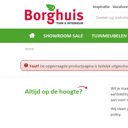
Ga
Inspiratie
Vacature
naar
content
SHOWROOM SALE
TUINMEUBELEN
Home
Fout!
De opgevraagde productpagina is tijdelijk uitgescha
Wil je ma
Altijd op de hoogte?
aanbiedin
aan voor 
Wij slaan
policy.