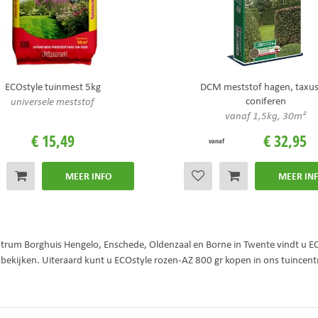
ECOstyle tuinmest 5kg
DCM meststof hagen, taxus
coniferen
universele meststof
vanaf 1,5kg, 30m²
€
15
,
49
€
32
,
95
vanaf
MEER INFO
MEER IN
entrum Borghuis Hengelo, Enschede, Oldenzaal en Borne in Twente vindt u EC
bekijken. Uiteraard kunt u ECOstyle rozen-AZ 800 gr kopen in ons tuincen