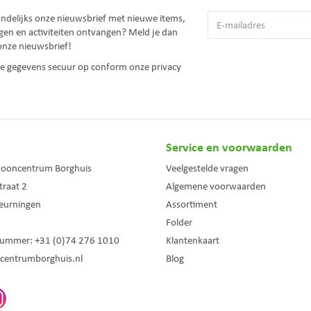
andelijks onze nieuwsbrief met nieuwe items,
gen en activiteiten ontvangen? Meld je dan
onze nieuwsbrief!
 je gegevens secuur op conform onze
privacy
Service en voorwaarden
wooncentrum Borghuis
Veelgestelde vragen
traat 2
Algemene voorwaarden
eurningen
Assortiment
Folder
nummer:
+31 (0)74 276 1010
Klantenkaart
centrumborghuis.nl
Blog