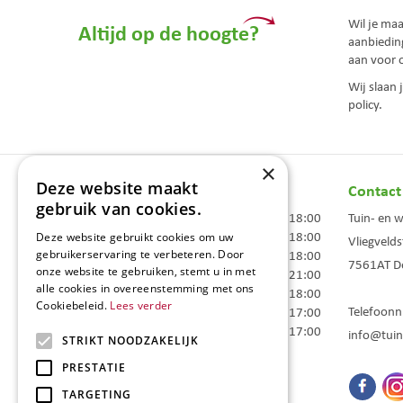
Wil je ma
Altijd op de hoogte?
aanbiedin
aan voor 
Wij slaan
policy.
×
Deze website maakt
Openingstijden
Contact
gebruik van cookies.
Maandag
09:00 - 18:00
Tuin- en 
Dinsdag
09:00 - 18:00
Deze website gebruikt cookies om uw
Vliegvelds
Woensdag
09:00 - 18:00
gebruikerservaring te verbeteren. Door
7561AT
D
onze website te gebruiken, stemt u in met
Donderdag
09:00 - 21:00
alle cookies in overeenstemming met ons
Vrijdag
09:00 - 18:00
Cookiebeleid.
Lees verder
Telefoon
Zaterdag
09:00 - 17:00
Zondag
10:00 - 17:00
info@tuin
STRIKT NOODZAKELIJK
Toon alle openingstijden
PRESTATIE
TARGETING