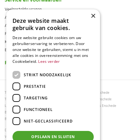
Veelgestelde vragen
×
Algemene voorwaarden
Deze website maakt
Assortiment
gebruik van cookies.
Folder
Deze website gebruikt cookies om uw
Klantenkaart
gebruikerservaring te verbeteren. Door
Blog
onze website te gebruiken, stemt u in met
alle cookies in overeenstemming met ons
Reviews
Cookiebeleid.
Lees verder
STRIKT NOODZAKELIJK
PRESTATIE
Tuincentrum Borghuis
Tuinmeubels Enschede
TARGETING
Tuinmeubels
Tuinmeubelen Enschede
Loungesets
Woonaccessoires Enschede
FUNCTIONEEL
Bloemen
Barbecues
NIET-GECLASSIFICEERD
Dierenwinkel Enschede
Weber bbq kopen Hengelo
OPSLAAN EN SLUITEN