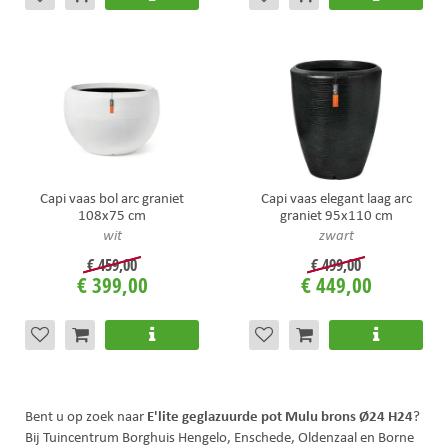
Capi vaas bol arc graniet
Capi vaas elegant laag arc
108x75 cm
graniet 95x110 cm
wit
zwart
€
459
,
00
€
499
,
00
€
399
,
00
€
449
,
00
E'lite geglazuurde pot Mulu brons Ø24 H24
Bent u op zoek naar
?
Bij Tuincentrum Borghuis Hengelo, Enschede, Oldenzaal en Borne