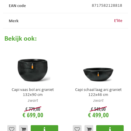
EAN code
8717582128818
Merk
E'lite
Bekijk ook:
Capi vaas bol arc graniet
Capi schaal laag arc graniet
132x90 cm
122x46 cm
zwart
zwart
€
779
,
00
€
549
,
00
€
699
,
00
€
499
,
00