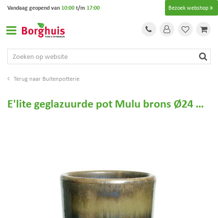
G
Vandaag geopend van
10:00
t/m
17:00
Bezoek webshop
a
n
a
a
r
c
o
Buitenpotterie
n
t
E'lite geglazuurde pot Mulu brons Ø24 H24
e
n
t