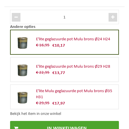
Andere opties
E'lite geglazuurde pot Mulu brons Ø24 H24
€
16
,
95
€
10
,
17
E'lite geglazuurde pot Mulu brons Ø29 H28
€
22
,
95
€
13
,
77
E'lite Mulu geglazuurde pot Mulu brons Ø35
H31
€
29
,
95
€
17
,
97
Bekijk het item in onze winkel