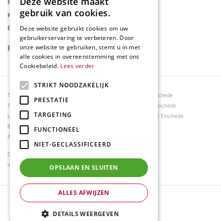
Deze website maakt
Folder
gebruik van cookies.
Klantenkaart
Blog
Deze website gebruikt cookies om uw
gebruikerservaring te verbeteren. Door
Reviews
onze website te gebruiken, stemt u in met
alle cookies in overeenstemming met ons
Cookiebeleid.
Lees verder
STRIKT NOODZAKELIJK
Tuincentrum Borghuis
Tuinmeubels Enschede
PRESTATIE
Tuinmeubels
Tuinmeubelen Enschede
TARGETING
Loungesets
Woonaccessoires Enschede
Bloemen
FUNCTIONEEL
Barbecues
NIET-GECLASSIFICEERD
Dierenwinkel Enschede
Weber bbq kopen Hengelo
OPSLAAN EN SLUITEN
ALLES AFWIJZEN
© Tuincentrum Borghuis
Green Solutions
DETAILS WEERGEVEN
Tuincentrum Overzicht