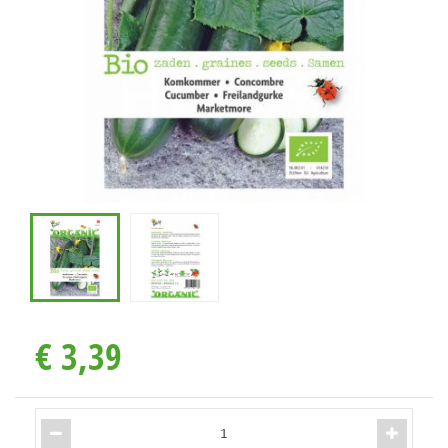
€
3
,
39