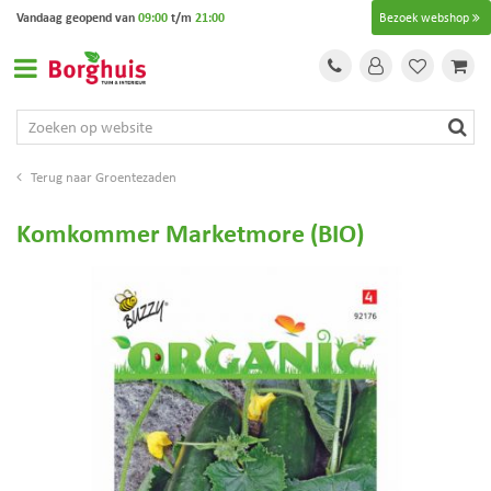
G
Vandaag geopend van
09:00
t/m
21:00
Bezoek webshop
a
n
a
a
r
c
o
Groentezaden
n
t
Komkommer Marketmore (BIO)
e
n
t