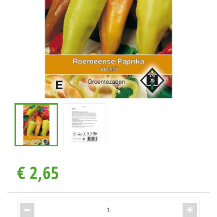
€
2
,
65