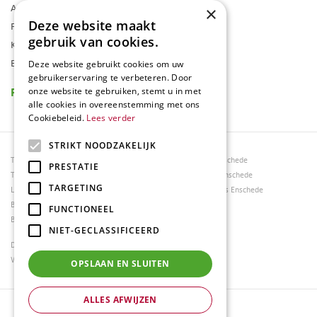
Assortiment
×
Deze website maakt
Folder
gebruik van cookies.
Klantenkaart
Blog
Deze website gebruikt cookies om uw
gebruikerservaring te verbeteren. Door
Reviews
onze website te gebruiken, stemt u in met
alle cookies in overeenstemming met ons
Cookiebeleid.
Lees verder
STRIKT NOODZAKELIJK
Tuincentrum Borghuis
Tuinmeubels Enschede
PRESTATIE
Tuinmeubels
Tuinmeubelen Enschede
TARGETING
Loungesets
Woonaccessoires Enschede
Bloemen
FUNCTIONEEL
Barbecues
NIET-GECLASSIFICEERD
Dierenwinkel Enschede
Weber bbq kopen Hengelo
OPSLAAN EN SLUITEN
ALLES AFWIJZEN
© Tuincentrum Borghuis