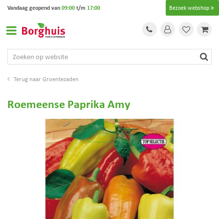
G
Vandaag geopend van
09:00
t/m
17:00
Bezoek webshop
a
n
a
a
r
c
o
Groentezaden
n
t
Roemeense Paprika Amy
e
n
t