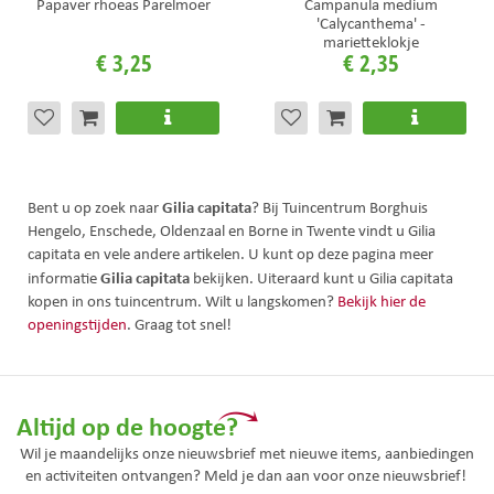
Papaver rhoeas Parelmoer
Campanula medium
'Calycanthema' -
marietteklokje
€
3
,
25
€
2
,
35
Gilia capitata
Bent u op zoek naar
? Bij Tuincentrum Borghuis
Hengelo, Enschede, Oldenzaal en Borne in Twente vindt u Gilia
capitata en vele andere artikelen. U kunt op deze pagina meer
Gilia capitata
informatie
bekijken. Uiteraard kunt u Gilia capitata
kopen in ons tuincentrum. Wilt u langskomen?
Bekijk hier de
openingstijden
. Graag tot snel!
Altijd op de hoogte?
Wil je maandelijks onze nieuwsbrief met nieuwe items, aanbiedingen
en activiteiten ontvangen? Meld je dan aan voor onze nieuwsbrief!