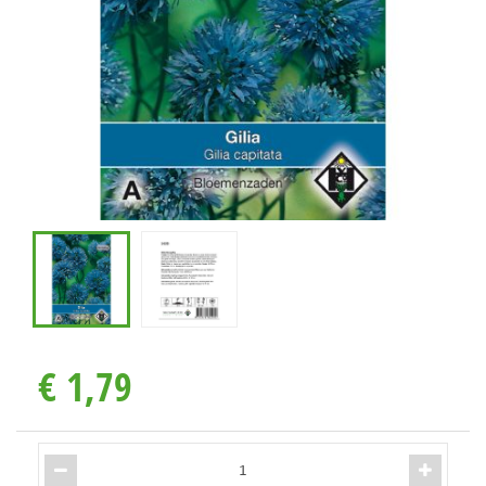
€
1
,
79