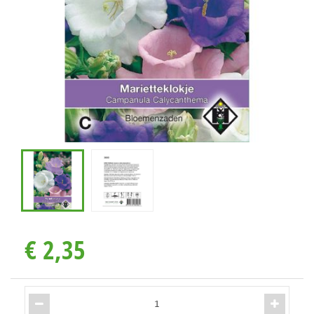
€
2
,
35