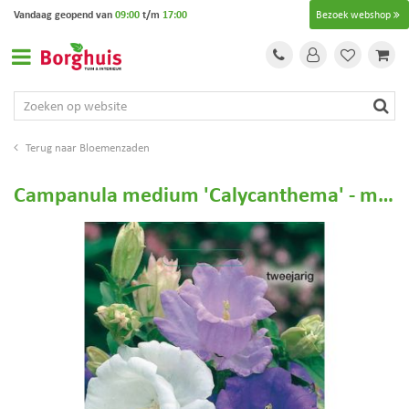
G
Vandaag geopend van
09:00
t/m
17:00
Bezoek webshop
a
n
a
a
r
c
o
Bloemenzaden
n
t
Campanula medium 'Calycanthema' - marietteklokje
e
n
t