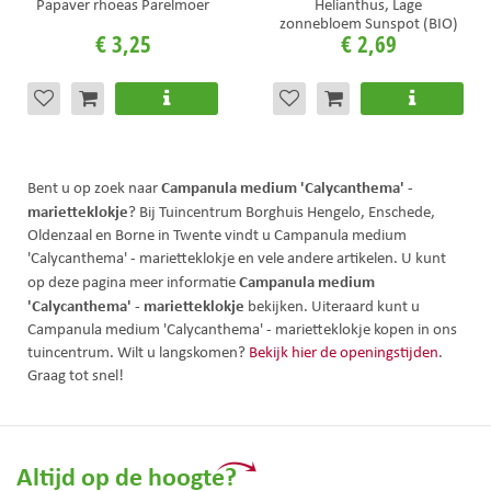
Papaver rhoeas Parelmoer
Helianthus, Lage
zonnebloem Sunspot (BIO)
€
3
,
25
€
2
,
69
Campanula medium 'Calycanthema' -
Bent u op zoek naar
marietteklokje
? Bij Tuincentrum Borghuis Hengelo, Enschede,
Oldenzaal en Borne in Twente vindt u Campanula medium
'Calycanthema' - marietteklokje en vele andere artikelen. U kunt
Campanula medium
op deze pagina meer informatie
'Calycanthema' - marietteklokje
bekijken. Uiteraard kunt u
Campanula medium 'Calycanthema' - marietteklokje kopen in ons
tuincentrum. Wilt u langskomen?
Bekijk hier de openingstijden
.
Graag tot snel!
Altijd op de hoogte?