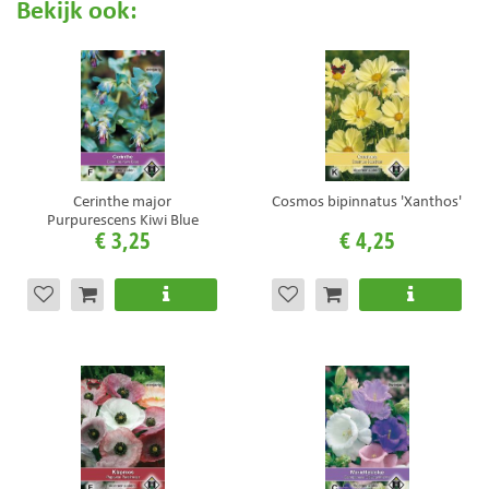
Bekijk ook:
Cerinthe major
Cosmos bipinnatus 'Xanthos'
Purpurescens Kiwi Blue
€
3
,
25
€
4
,
25