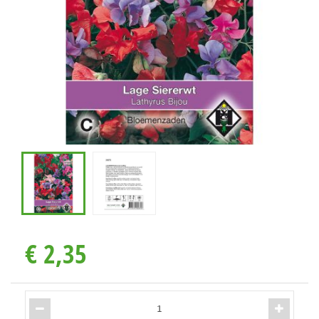
€
2
,
35