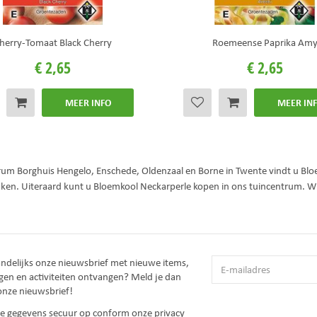
herry-Tomaat Black Cherry
Roemeense Paprika Am
€
2
,
65
€
2
,
65
MEER INFO
MEER IN
trum Borghuis Hengelo, Enschede, Oldenzaal en Borne in Twente vindt u Blo
jken. Uiteraard kunt u Bloemkool Neckarperle kopen in ons tuincentrum. W
andelijks onze nieuwsbrief met nieuwe items,
gen en activiteiten ontvangen? Meld je dan
onze nieuwsbrief!
 je gegevens secuur op conform onze
privacy