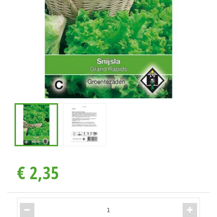
€
2
,
35