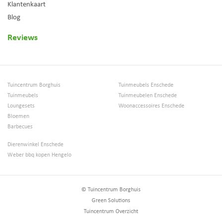
Klantenkaart
Blog
Reviews
Tuincentrum Borghuis
Tuinmeubels Enschede
Tuinmeubels
Tuinmeubelen Enschede
Loungesets
Woonaccessoires Enschede
Bloemen
Barbecues
Dierenwinkel Enschede
Weber bbq kopen Hengelo
© Tuincentrum Borghuis
Green Solutions
Tuincentrum Overzicht
Snijsla Grand Rapids