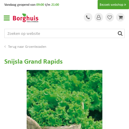
G
Vandaag geopend van
09:00
t/m
21:00
Bezoek webshop
a
n
a
a
r
c
o
Groentezaden
n
t
Snijsla Grand Rapids
e
n
t