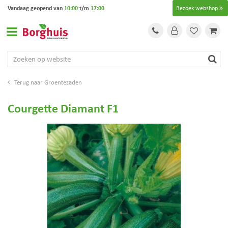
G
Vandaag geopend van
10:00
t/m
17:00
Bezoek webshop
a
n
a
a
r
c
o
Groentezaden
n
t
Courgette Diamant F1
e
n
t