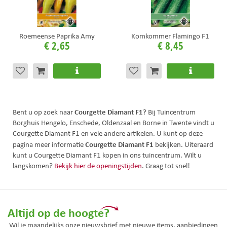
Roemeense Paprika Amy
Komkommer Flamingo F1
€
2
,
65
€
8
,
45
Courgette Diamant F1
Bent u op zoek naar
? Bij Tuincentrum
Borghuis Hengelo, Enschede, Oldenzaal en Borne in Twente vindt u
Courgette Diamant F1 en vele andere artikelen. U kunt op deze
Courgette Diamant F1
pagina meer informatie
bekijken. Uiteraard
kunt u Courgette Diamant F1 kopen in ons tuincentrum. Wilt u
langskomen?
Bekijk hier de openingstijden
. Graag tot snel!
Altijd op de hoogte?
Wil je maandelijks onze nieuwsbrief met nieuwe items, aanbiedingen