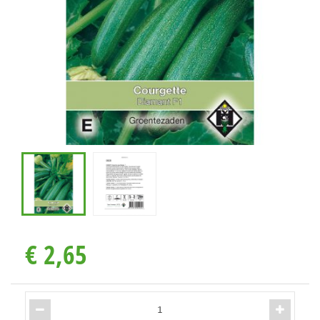
€
2
,
65