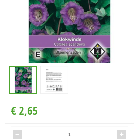
€
2
,
65