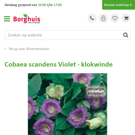
G
Vandaag geopend van
10:00
t/m
17:00
Bezoek webshop
a
n
a
a
r
c
o
Bloemenzaden
n
t
Cobaea scandens Violet - klokwinde
e
n
t