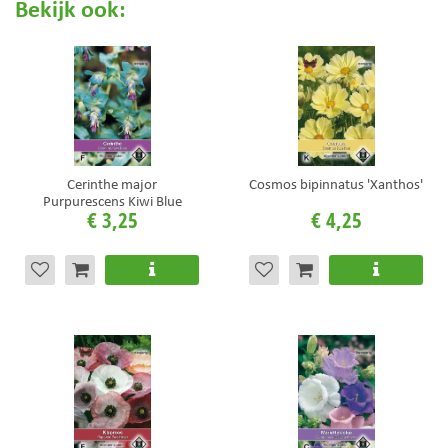
Bekijk ook:
Cerinthe major
Cosmos bipinnatus 'Xanthos'
Purpurescens Kiwi Blue
€
3
,
25
€
4
,
25