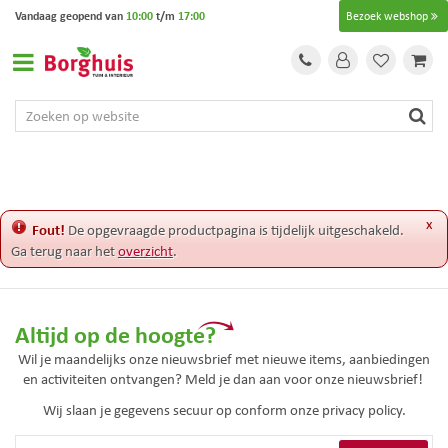
G
Vandaag geopend van
10:00
t/m
17:00
Bezoek webshop
a
n
a
a
r
c
o
n
t
e
x
Fout!
De opgevraagde productpagina is tijdelijk uitgeschakeld.
n
Ga terug naar het
overzicht
.
t
Altijd op de hoogte?
Wil je maandelijks onze nieuwsbrief met nieuwe items, aanbiedingen
en activiteiten ontvangen? Meld je dan aan voor onze nieuwsbrief!
Wij slaan je gegevens secuur op conform onze
privacy policy.