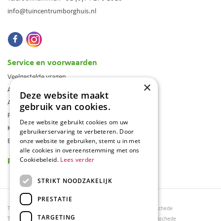
info@tuincentrumborghuis.nl
Service en voorwaarden
Veelgestelde vragen
×
Algemene voorwaarden
Deze website maakt
Assortiment
gebruik van cookies.
Folder
Deze website gebruikt cookies om uw
Klantenkaart
gebruikerservaring te verbeteren. Door
Blog
onze website te gebruiken, stemt u in met
alle cookies in overeenstemming met ons
Reviews
Cookiebeleid.
Lees verder
STRIKT NOODZAKELIJK
PRESTATIE
Tuincentrum Borghuis
Tuinmeubels Enschede
TARGETING
Tuinmeubels
Tuinmeubelen Enschede