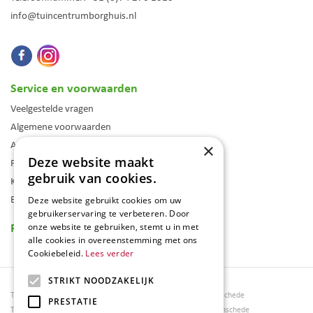
info@tuincentrumborghuis.nl
Service en voorwaarden
Veelgestelde vragen
Algemene voorwaarden
Assortiment
×
Deze website maakt
Folder
gebruik van cookies.
Klantenkaart
Blog
Deze website gebruikt cookies om uw
gebruikerservaring te verbeteren. Door
Reviews
onze website te gebruiken, stemt u in met
alle cookies in overeenstemming met ons
Cookiebeleid.
Lees verder
STRIKT NOODZAKELIJK
Tuincentrum Borghuis
Tuinmeubels Enschede
PRESTATIE
Tuinmeubels
Tuinmeubelen Enschede