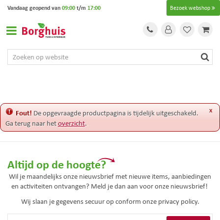
G
Vandaag geopend van
09:00
t/m
17:00
Bezoek webshop
a
n
a
a
r
c
o
n
t
e
x
Fout!
De opgevraagde productpagina is tijdelijk uitgeschakeld.
n
Ga terug naar het
overzicht
.
t
Altijd op de hoogte?
Wil je maandelijks onze nieuwsbrief met nieuwe items, aanbiedingen
en activiteiten ontvangen? Meld je dan aan voor onze nieuwsbrief!
Wij slaan je gegevens secuur op conform onze
privacy policy.