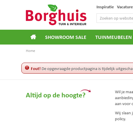
Ga
Inspiratie
Vacature
naar
content
SHOWROOM SALE
TUINMEUBELEN
Home
Fout!
De opgevraagde productpagina is tijdelijk uitgescha
Wil je ma
Altijd op de hoogte?
aanbiedin
aan voor 
Wij slaan
policy.