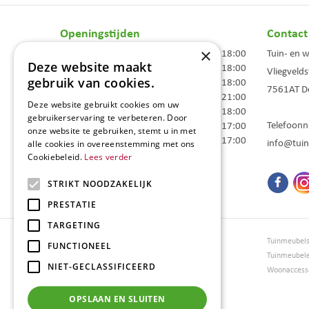
Openingstijden
Contact
×
Maandag
09:00 - 18:00
Tuin- en 
Deze website maakt
Dinsdag
09:00 - 18:00
Vliegvelds
gebruik van cookies.
Woensdag
09:00 - 18:00
7561AT
D
Donderdag
09:00 - 21:00
Deze website gebruikt cookies om uw
Vrijdag
09:00 - 18:00
gebruikerservaring te verbeteren. Door
Telefoon
Zaterdag
09:00 - 17:00
onze website te gebruiken, stemt u in met
Zondag
10:00 - 17:00
info@tuin
alle cookies in overeenstemming met ons
Cookiebeleid.
Lees verder
Toon alle openingstijden
STRIKT NOODZAKELIJK
PRESTATIE
TARGETING
Tuincentrum Borghuis
Tuinmeubel
FUNCTIONEEL
Tuinmeubels
Tuinmeubel
NIET-GECLASSIFICEERD
Loungesets
Woonaccesso
Bloemen
Barbecues
OPSLAAN EN SLUITEN