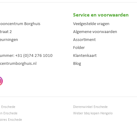
Service en voorwaarden
wooncentrum Borghuis
Veelgestelde vragen
traat 2
Algemene voorwaarden
eurningen
Assortiment
Folder
nummer:
+31 (0)74 276 1010
Klantenkaart
centrumborghuis.nl
Blog
s Enschede
Dierenwinkel Enschede
en Enschede
Weber bbq kopen Hengelo
ires Enschede