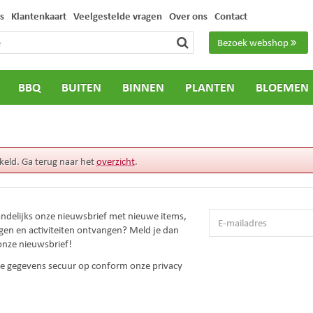
s
Klantenkaart
Veelgestelde vragen
Over ons
Contact
Bezoek webshop
BBQ
BUITEN
BINNEN
PLANTEN
BLOEMEN
keld. Ga terug naar het
overzicht
.
andelijks onze nieuwsbrief met nieuwe items,
gen en activiteiten ontvangen? Meld je dan
onze nieuwsbrief!
 je gegevens secuur op conform onze
privacy