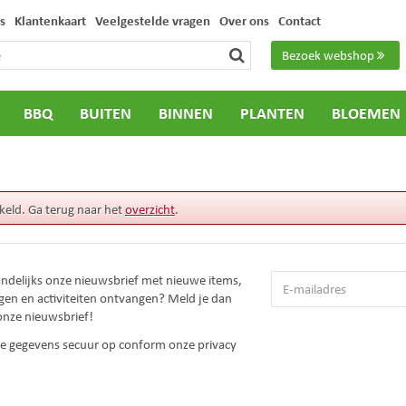
s
Klantenkaart
Veelgestelde vragen
Over ons
Contact
Bezoek webshop
BBQ
BUITEN
BINNEN
PLANTEN
BLOEMEN
keld. Ga terug naar het
overzicht
.
andelijks onze nieuwsbrief met nieuwe items,
gen en activiteiten ontvangen? Meld je dan
onze nieuwsbrief!
 je gegevens secuur op conform onze
privacy