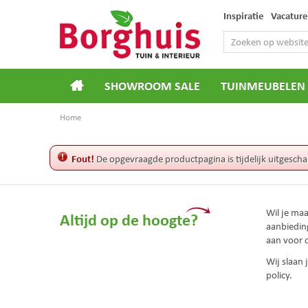
Ga
Inspiratie
Vacature
naar
content
SHOWROOM SALE
TUINMEUBELEN
Home
Fout!
De opgevraagde productpagina is tijdelijk uitgescha
Wil je ma
Altijd op de hoogte?
aanbiedin
aan voor 
Wij slaan
policy.