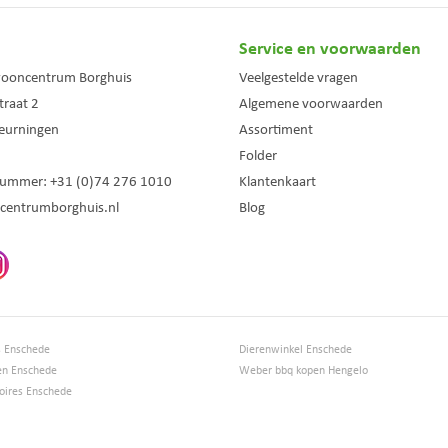
Service en voorwaarden
wooncentrum Borghuis
Veelgestelde vragen
traat 2
Algemene voorwaarden
eurningen
Assortiment
Folder
nummer:
+31 (0)74 276 1010
Klantenkaart
centrumborghuis.nl
Blog
s Enschede
Dierenwinkel Enschede
en Enschede
Weber bbq kopen Hengelo
ires Enschede