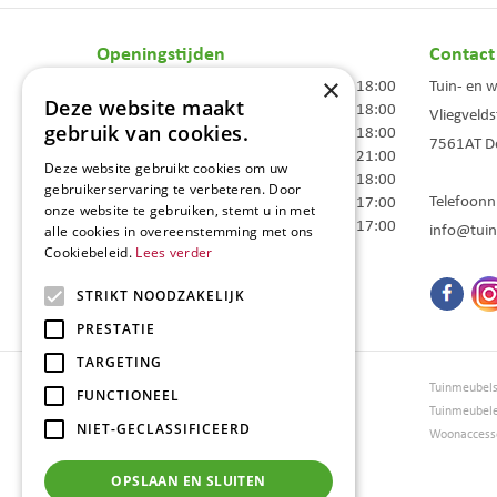
Openingstijden
Contact
×
Maandag
09:00 - 18:00
Tuin- en 
Deze website maakt
Dinsdag
09:00 - 18:00
Vliegvelds
gebruik van cookies.
Woensdag
09:00 - 18:00
7561AT
D
Donderdag
09:00 - 21:00
Deze website gebruikt cookies om uw
Vrijdag
09:00 - 18:00
gebruikerservaring te verbeteren. Door
Telefoon
Zaterdag
09:00 - 17:00
onze website te gebruiken, stemt u in met
Zondag
10:00 - 17:00
info@tuin
alle cookies in overeenstemming met ons
Cookiebeleid.
Lees verder
Toon alle openingstijden
STRIKT NOODZAKELIJK
PRESTATIE
TARGETING
Tuincentrum Borghuis
Tuinmeubel
FUNCTIONEEL
Tuinmeubels
Tuinmeubel
NIET-GECLASSIFICEERD
Loungesets
Woonaccesso
Bloemen
Barbecues
OPSLAAN EN SLUITEN