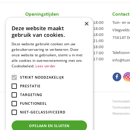
Openingstijden
Contact
×
Maandag
09:00 - 18:00
Tuin- en 
Deze website maakt
Dinsdag
09:00 - 18:00
Vliegvelds
gebruik van cookies.
Woensdag
09:00 - 18:00
7561AT
D
Donderdag
09:00 - 21:00
Deze website gebruikt cookies om uw
Vrijdag
09:00 - 18:00
gebruikerservaring te verbeteren. Door
Telefoon
Zaterdag
09:00 - 17:00
onze website te gebruiken, stemt u in met
Zondag
10:00 - 17:00
info@tuin
alle cookies in overeenstemming met ons
Cookiebeleid.
Lees verder
Toon alle openingstijden
STRIKT NOODZAKELIJK
PRESTATIE
TARGETING
Tuincentrum Borghuis
Tuinmeubel
FUNCTIONEEL
Tuinmeubels
Tuinmeubel
NIET-GECLASSIFICEERD
Loungesets
Woonaccesso
Bloemen
Barbecues
OPSLAAN EN SLUITEN