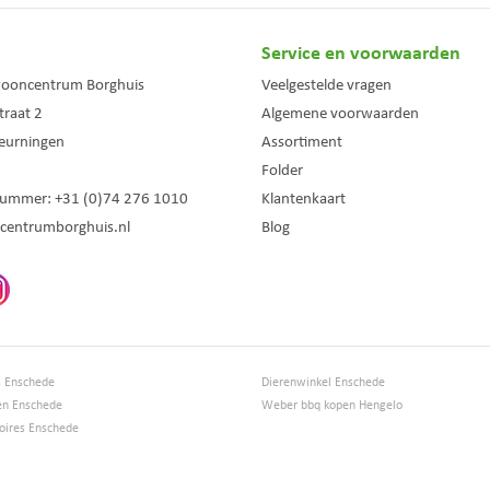
Service en voorwaarden
wooncentrum Borghuis
Veelgestelde vragen
traat 2
Algemene voorwaarden
eurningen
Assortiment
Folder
nummer:
+31 (0)74 276 1010
Klantenkaart
centrumborghuis.nl
Blog
s Enschede
Dierenwinkel Enschede
en Enschede
Weber bbq kopen Hengelo
ires Enschede