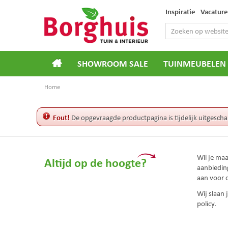
Ga
Inspiratie
Vacature
naar
content
SHOWROOM SALE
TUINMEUBELEN
Home
Fout!
De opgevraagde productpagina is tijdelijk uitgescha
Wil je ma
Altijd op de hoogte?
aanbiedin
aan voor 
Wij slaan
policy.