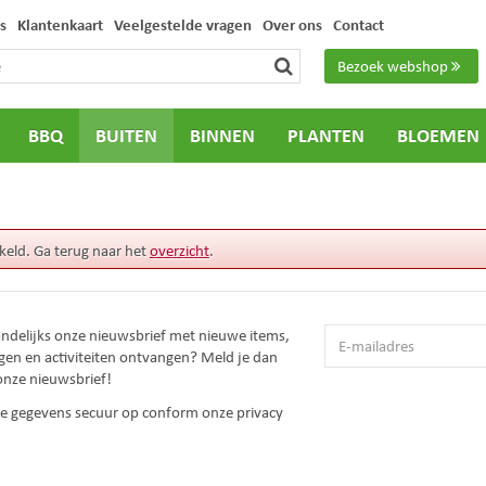
s
Klantenkaart
Veelgestelde vragen
Over ons
Contact
Bezoek webshop
BBQ
BUITEN
BINNEN
PLANTEN
BLOEMEN
keld. Ga terug naar het
overzicht
.
andelijks onze nieuwsbrief met nieuwe items,
gen en activiteiten ontvangen? Meld je dan
onze nieuwsbrief!
 je gegevens secuur op conform onze
privacy