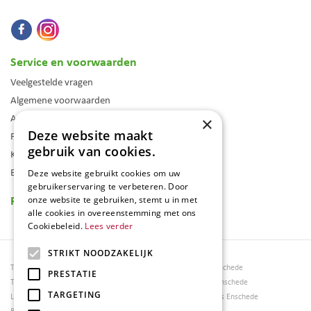
Service en voorwaarden
Veelgestelde vragen
Algemene voorwaarden
Assortiment
×
Deze website maakt
Folder
gebruik van cookies.
Klantenkaart
Blog
Deze website gebruikt cookies om uw
gebruikerservaring te verbeteren. Door
Reviews
onze website te gebruiken, stemt u in met
alle cookies in overeenstemming met ons
Cookiebeleid.
Lees verder
STRIKT NOODZAKELIJK
Tuincentrum Borghuis
Tuinmeubels Enschede
PRESTATIE
Tuinmeubels
Tuinmeubelen Enschede
TARGETING
Loungesets
Woonaccessoires Enschede