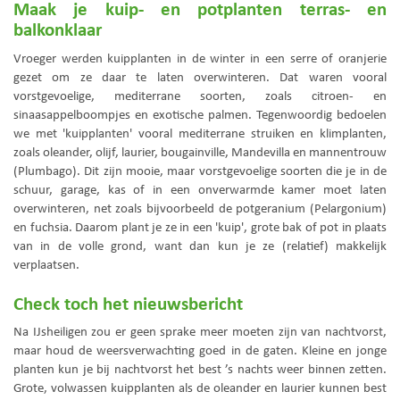
Maak je kuip- en potplanten terras- en
balkonklaar
Vroeger werden kuipplanten in de winter in een serre of oranjerie
gezet om ze daar te laten overwinteren. Dat waren vooral
vorstgevoelige, mediterrane soorten, zoals citroen- en
sinaasappelboompjes en exotische palmen. Tegenwoordig bedoelen
we met 'kuipplanten' vooral mediterrane struiken en klimplanten,
zoals oleander, olijf, laurier, bougainville, Mandevilla en mannentrouw
(Plumbago). Dit zijn mooie, maar vorstgevoelige soorten die je in de
schuur, garage, kas of in een onverwarmde kamer moet laten
overwinteren, net zoals bijvoorbeeld de potgeranium (Pelargonium)
en fuchsia. Daarom plant je ze in een 'kuip', grote bak of pot in plaats
van in de volle grond, want dan kun je ze (relatief) makkelijk
verplaatsen.
Check toch het nieuwsbericht
Na IJsheiligen zou er geen sprake meer moeten zijn van nachtvorst,
maar houd de weersverwachting goed in de gaten. Kleine en jonge
planten kun je bij nachtvorst het best ’s nachts weer binnen zetten.
Grote, volwassen kuipplanten als de oleander en laurier kunnen best