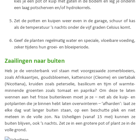
kies je een pot of kuip met gaten in de bodem en leg je onderin
een laag potscherven en/of hydrokorrels.
Zet de potten en kuipen weer even in de garage, schuur of kas
als de temperatuur 's nachts onder de vijf graden Celsius komt.
Geef de planten regelmatig water en speciale, vloeibare voeding,
zeker tijdens hun groei- en bloeiperiode.
Zaailingen naar buiten
Heb je de vensterbank vol staan met voorgezaaide zomerbloeiers,
zoals Afrikaantjes, goudsbloemen, kattensnor (Cleome) en siertabak
(Nicotiana), kruiden zoals peterselie, basilicum en tijm of warmte-
minnende groenten zoals tomaat en paprika? Om deze te laten
wennen aan het frisse buitenleven moet je ze – net als de kuip- en
potplanten die je binnen hebt laten overwinteren – ‘afharden’: laat ze
elke dag wat langer buiten staan, op een beschutte plek en niet
meteen in de volle zon. Na IJsheiligen (vanaf 15 mei) kunnen ze
buiten blijven, ook ’s nachts. Zet ze in een grotere pot of plant ze in de
volle grond.