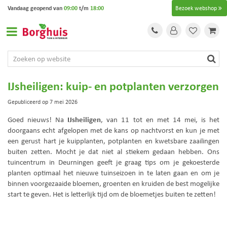
G
Vandaag geopend van
09:00
t/m
18:00
Bezoek webshop
a
n
a
a
r
c
o
IJsheiligen: kuip- en potplanten verzorgen
n
t
Gepubliceerd op
7 mei 2026
e
IJsheiligen
Goed nieuws! Na
, van 11 tot en met 14 mei, is het
n
doorgaans echt afgelopen met de kans op nachtvorst en kun je met
t
een gerust hart je kuipplanten, potplanten en kwetsbare zaailingen
buiten zetten. Mocht je dat niet al stiekem gedaan hebben. Ons
tuincentrum in Deurningen geeft je graag tips om je gekoesterde
planten optimaal het nieuwe tuinseizoen in te laten gaan en om je
binnen voorgezaaide bloemen, groenten en kruiden de best mogelijke
start te geven. Het is letterlijk tijd om de bloemetjes buiten te zetten!