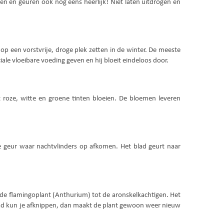
en en geuren ook nog eens heerlijk! Niet laten uitdrogen en
op een vorstvrije, droge plek zetten in de winter. De meeste
iale vloeibare voeding geven en hij bloeit eindeloos door.
t roze, witte en groene tinten bloeien. De bloemen leveren
ige geur waar nachtvlinders op afkomen. Het blad geurt naar
ls de flamingoplant (Anthurium) tot de aronskelkachtigen. Het
d blad kun je afknippen, dan maakt de plant gewoon weer nieuw