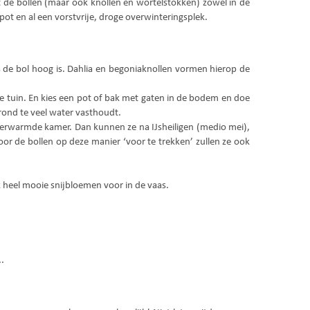
nt de bollen (maar ook knollen en wortelstokken) zowel in de
 pot en al een vorstvrije, droge overwinteringsplek.
ls de bol hoog is. Dahlia en begoniaknollen vormen hierop de
de tuin. En kies een pot of bak met gaten in de bodem en doe
ond te veel water vasthoudt.
onverwarmde kamer. Dan kunnen ze na IJsheiligen (medio mei),
oor de bollen op deze manier ‘voor te trekken’ zullen ze ook
 heel mooie snijbloemen voor in de vaas.
.