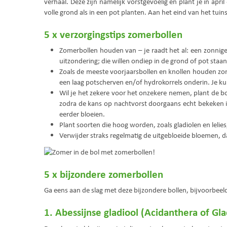
verhaal. Deze zijn namelijk vorstgevoelig en plant je in ap
volle grond als in een pot planten. Aan het eind van het tuin
5 x verzorgingstips zomerbollen
Zomerbollen houden van – je raadt het al: een zonnige 
uitzondering; die willen ondiep in de grond of pot staa
Zoals de meeste voorjaarsbollen en knollen houden zome
een laag potscherven en/of hydrokorrels onderin. Je 
Wil je het zekere voor het onzekere nemen, plant de bo
zodra de kans op nachtvorst doorgaans echt bekeken is,
eerder bloeien.
Plant soorten die hoog worden, zoals gladiolen en lelie
Verwijder straks regelmatig de uitgebloeide bloemen, 
5 x bijzondere zomerbollen
Ga eens aan de slag met deze bijzondere bollen, bijvoorbee
1. Abessijnse gladiool (Acidanthera of Gla