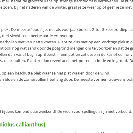
ril - mei, nadat de grootste kans op strenge nachtvorst is verdwenen. Je ku
seizoen, bij het naderen van de winter, graaf je ze weer op of geef je ze met
plek. De meeste ‘poot’ je, net als voorjaarsbollen, 2 tot 3 keer zo diep a
n, met slechts een beetje aarde erbovenop.
rbollen niet van natte voeten. Plant ze dus niet op een vochtige plek in 
kunt ook nog wat zand door de potgrond mengen om te voorkomen dat de gr
llen dan vanaf begin april eerst in een pot en zet deze in de kas of een 
 naar buiten. Plant ze dan (eventueel met pot en al) in de volle grond. D
s, op een beschutte plek waar ze niet plat waaien door de wind.
dan bloeien de zomerbollen heel lang door. De meeste vormen trouwens ook
ld tijdens komend paasweekend! De weersvoorspellingen zijn niet verkeerd..
diolus callianthus)