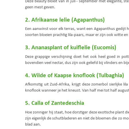
Deze beauty bloeit van in juli - september met elegante, s
geen mest geven.
2. Afrikaanse lelie (Agapanthus)
Een aanwinst voor elk terras, want een Agapanthus gedijt he
soorten bloeien prachtig lila-paars, maar er zijn ook witte e
3. Ananasplant of kuiflelie (Eucomis)
Deze grappige verschijning doet het ook heel goed in pott
bovendien veel nectar, dus zijn ook geliefd bij vlinders en bij
4. Wilde of Kaapse knoflook (Tulbaghia)
Afkomstig uit Zuid-Afrika, krijgt deze zomerbol sierlijke 
knoflook wanneer je het kneust. Van half mei tot half augus
5. Calla of Zantedeschia
Hoe zonniger hij staat, hoe dorstiger deze exotische plant d
zijn eigenlijk de schutbladeren en niet de bloemen die zo mo
blad aan.