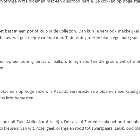
tervormige witte bloemen met een dieprood hartje. Ze klokken op hoge stel
t best in een pot of kuip in de volle zon. Dan kun je hem ook makkelijker 
n blauw-wit gestreepte exemplaren. Tijdens de groei en bloei regelmatig spec
en op een zonnig terras of balkon. Er zijn soorten die groen, wit of me
en.
lila bloemen op hoge stelen. 's Avonds verspreiden de bloemen een kruid
tus licht bemesten.
ie ook uit Zuid-Afrika komt zal zijn. De calla of Zantedeschia behoort net a
oi kleuren: van wit, roze, geel, oranje en rood tot zwartpaars. Lelijk, ou