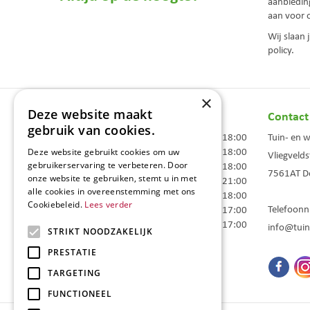
aanbiedin
aan voor 
Wij slaan
policy.
×
Deze website maakt
Openingstijden
Contact
gebruik van cookies.
Maandag
09:00 - 18:00
Tuin- en 
Dinsdag
09:00 - 18:00
Deze website gebruikt cookies om uw
Vliegvelds
Woensdag
09:00 - 18:00
gebruikerservaring te verbeteren. Door
7561AT
D
onze website te gebruiken, stemt u in met
Donderdag
09:00 - 21:00
alle cookies in overeenstemming met ons
Vrijdag
09:00 - 18:00
Cookiebeleid.
Lees verder
Telefoon
Zaterdag
09:00 - 17:00
Zondag
10:00 - 17:00
info@tuin
STRIKT NOODZAKELIJK
Toon alle openingstijden
PRESTATIE
TARGETING
FUNCTIONEEL