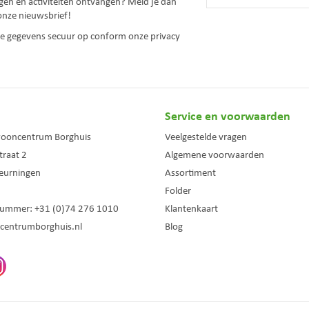
gen en activiteiten ontvangen? Meld je dan
onze nieuwsbrief!
 je gegevens secuur op conform onze
privacy
Service en voorwaarden
wooncentrum Borghuis
Veelgestelde vragen
traat 2
Algemene voorwaarden
eurningen
Assortiment
Folder
nummer:
+31 (0)74 276 1010
Klantenkaart
centrumborghuis.nl
Blog