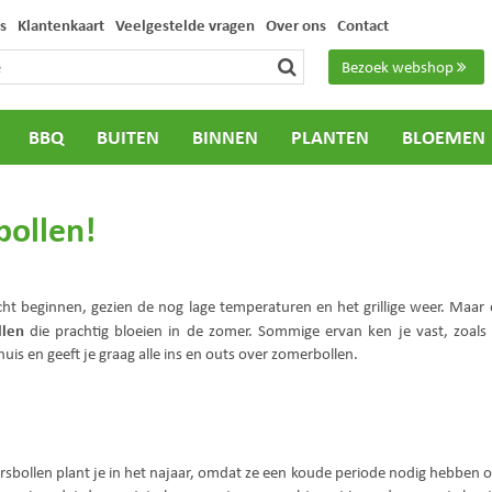
s
Klantenkaart
Veelgestelde vragen
Over ons
Contact
Bezoek webshop
BBQ
BUITEN
BINNEN
PLANTEN
BLOEMEN
bollen!
og echt beginnen, gezien de nog lage temperaturen en het grillige weer. Maa
llen
die prachtig bloeien in de zomer. Sommige ervan ken je vast, zoals
is en geeft je graag alle ins en outs over zomerbollen.
arsbollen plant je in het najaar, omdat ze een koude periode nodig hebben 