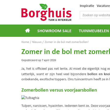
Ga
Inspiratie
Vacature
naar
content
SHOWROOM SALE
TUINMEUBELEN
Home
Nieuws
Zomer in de bol met zomerbollen!
Zomer in de bol met zomer
Gepubliceerd op
7 april 2026
Ja, het is officieel pas net lente. Al moet die eigenlijk n
bollen en kno
Letterlijk, want er zijn heel veel bijzondere
onbekende, exotische toppers. Ons tuincentrum heeft ze in hu
Zomerbollen versus voorjaarsbollen
Tulpen, narcissen, hyacinten. Iedereen kent ze. Deze voorja