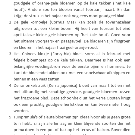
goudgele of oranje-gele bloemen op de kale takken ('het kale
hout'). Andere soorten bloeien vanaf februari, maart. En dan
krijgt de struik in het najaar ook nog eens mooi goudgeel blad.
De gele kornoelje (Cornus Mas) kan zoals de toverhazelaar
uitgroeien tot een kleine boom. Hij heeft van februari tot eind
april talloze kleine gele bloemen op 'het kale hout'. Goed voor
het ultieme voorjaars- en paasgevoel! De bladeren zijn frisgroen
en kleuren in het najaar fraai geel-oranje-rood.
Het Chinees klokje (Forsythia) bloeit soms al in februari met
felgele bloempjes op de kale takken. Daarmee is het ook een
belangrijke voedingsbron voor de eerste bijen en hommels. Je
kunt de bloeiende takken ook met een snoeischaar afknippen en
binnen in een vaas zetten.
De ranonkelstruik (Kerria japonica) bloeit van maart tot en met
mei uitbundig met schattige gevulde, goudgele bloemen tussen
het frisgroene blad. Deze schoonheid uit het Verre Oosten krijgt
ook een prachtig goudgele herfstkleur en kan twee meter hoog
worden.
Tuinprimula's of sleutelbloemen zijn ideaal voor als je geen grote
tuin hebt. Er zijn allerlei laag en klein blijvende soorten die het
prima doen in een pot of bak op het terras of balkon. Bovendien