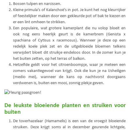
Bossen tulpen en narcissen.
Kleine primula's of Kalanchoë's in pot. Je kunt het nog kleurrijker
of feestelijker maken door een gekleurde pot of bak te kiezen en
er een lint omheen te strikken.
Een populaire, wat grotere kamerplant die nu volop bloeit en
ook nog eens heerlijk geurt is de kamerbrem (Genista x
spachiana of Cytisus x racemosus). Wanneer je deze op een
redelijk koele plek zet en de uitgebloeide bloemen telkens
verwijdert bloeit dit struikje eindeloos door. In de zomer kun je
het buiten zetten, op het terras of balkon.
Hetzelfde geldt voor het citroenboompje, waar je meteen een
zomers vakantiegevoel van krijgt. Ook die kun je na IJsheiligen
(medio mei), wanneer de kans op nachtvorst doorgaans
verdwenen is, buiten een mooi, zonnig plekje geven.
De leukste bloeiende planten en struiken voor
buiten
De toverhazelaar (Hamamelis) is een van de vroegst bloeiende
struiken. Deze krijgt soms al in december geurende lichtgele,