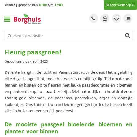
G
Vandaag geopend van
10:00
t/m
17:00
Bezoek webshop
a
n
a
a
r
c
o
Fleurig paasgroen!
n
t
Gepubliceerd op
4 april 2026
e
Pasen
De lente hangt in de lucht en
staat voor de deur. Het is gelukkig
n
elke dag al langer licht, maar het weer is en blijft grillig. Tijd om de boel
t
binnen en buiten op te fleuren met leuke paasdecoraties en bloemen
en planten die op hun paasbest zijn. Met natuurlijk een hoofdrol voor
zonnig gele bloemen, de paashaas, paastakken, eitjes en donzige
kuikentjes. Ons tuincentrum in Deurningen geeft je leuke tips en heeft
alles in huis voor een vrolijk paasfeest.
De mooiste paasgeel bloeiende bloemen en
planten voor binnen