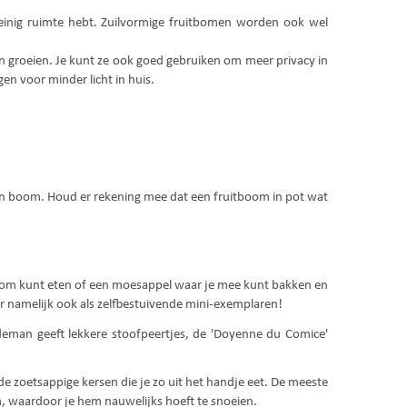
 weinig ruimte hebt. Zuilvormige fruitbomen worden ook wel
ten groeien. Je kunt ze ook goed gebruiken om meer privacy in
gen voor minder licht in huis.
één boom. Houd er rekening mee dat een fruitboom in pot wat
e boom kunt eten of een moesappel waar je mee kunt bakken en
 er namelijk ook als zelfbestuivende mini-exemplaren!
eman geeft lekkere stoofpeertjes, de 'Doyenne du Comice'
de zoetsappige kersen die je zo uit het handje eet. De meeste
m, waardoor je hem nauwelijks hoeft te snoeien.