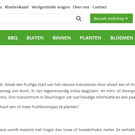
s
Klantenkaart
Veelgestelde vragen
Over ons
Contact
Bezoek webshop
BBQ
BUITEN
BINNEN
PLANTEN
BLOEMEN
n. Maak een fruitige start van het nieuwe tuinseizoen door alvast een of 
genoeg zon komt. Er zijn tegenwoordig volop laagstam- en mini- of dwergsoo
ems. Ons tuincentrum in Deurningen zet wat handige informatie en een paar 
Deze wordt meestal niet hoger dan twee of tweeënhalve meter. Ze vertakke