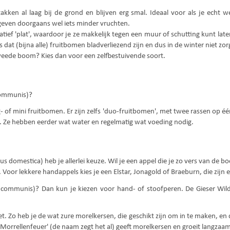
akken al laag bij de grond en blijven erg smal. Ideaal voor als je echt
geven doorgaans wel iets minder vruchten.
latief 'plat', waardoor je ze makkelijk tegen een muur of schutting kunt la
 dat (bijna alle) fruitbomen bladverliezend zijn en dus in de winter niet zor
 tweede boom? Kies dan voor een zelfbestuivende soort.
g- of mini fruitbomen. Er zijn zelfs 'duo-fruitbomen', met twee rassen op 
. Ze hebben eerder wat water en regelmatig wat voeding nodig.
s domestica) heb je allerlei keuze. Wil je een appel die je zo vers van d
 Voor lekkere handappels kies je een Elstar, Jonagold of Braeburn, die zijn
communis)? Dan kun je kiezen voor hand- of stoofperen. De Gieser Wild
. Zo heb je de wat zure morelkersen, die geschikt zijn om in te maken, en 
Morrellenfeuer' (de naam zegt het al) geeft morelkersen en groeit langzaa