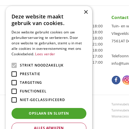
×
Deze website maakt
Openingstijden
Contact
gebruik van cookies.
Maandag
09:00 - 18:00
Tuin- en 
Dinsdag
09:00 - 18:00
Deze website gebruikt cookies om uw
Vliegvelds
Woensdag
09:00 - 18:00
gebruikerservaring te verbeteren. Door
7561AT
D
onze website te gebruiken, stemt u in met
Donderdag
09:00 - 21:00
alle cookies in overeenstemming met ons
Vrijdag
09:00 - 18:00
Cookiebeleid.
Lees verder
Telefoon
Zaterdag
09:00 - 17:00
Zondag
10:00 - 17:00
info@tuin
STRIKT NOODZAKELIJK
Toon alle openingstijden
PRESTATIE
TARGETING
FUNCTIONEEL
NIET-GECLASSIFICEERD
Tuincentrum Borghuis
Tuinmeubel
Tuinmeubels
Tuinmeubel
OPSLAAN EN SLUITEN
Loungesets
Woonaccesso
Bloemen
ALLES AFWIJZEN
Barbecues