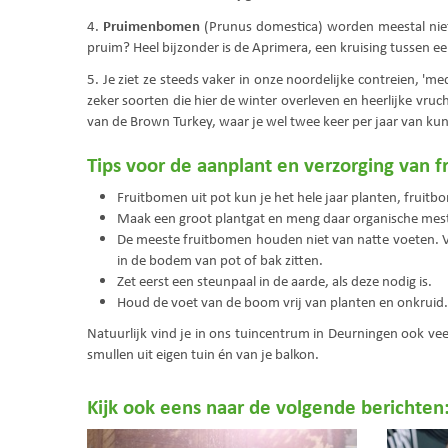
Pruimenbomen
4.
(Prunus domestica) worden meestal niet 
pruim? Heel bijzonder is de Aprimera, een kruising tussen een
5. Je ziet ze steeds vaker in onze noordelijke contreien, '
zeker soorten die hier de winter overleven en heerlijke vruc
van de Brown Turkey, waar je wel twee keer per jaar van ku
Tips voor de aanplant en verzorging van 
Fruitbomen uit pot kun je het hele jaar planten, fruitb
Maak een groot plantgat en meng daar organische mes
De meeste fruitbomen houden niet van natte voeten. Ver
in de bodem van pot of bak zitten.
Zet eerst een steunpaal in de aarde, als deze nodig is.
Houd de voet van de boom vrij van planten en onkruid. 
Natuurlijk vind je in ons tuincentrum in Deurningen ook 
smullen uit eigen tuin én van je balkon.
Kijk ook eens naar de volgende berichten