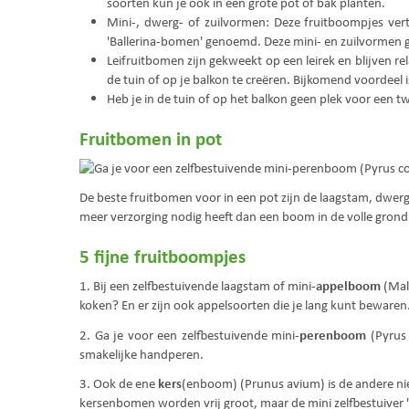
soorten kun je ook in een grote pot of bak planten.
Mini-, dwerg- of zuilvormen: Deze fruitboompjes vert
'Ballerina-bomen' genoemd. Deze mini- en zuilvormen 
Leifruitbomen zijn gekweekt op een leirek en blijven re
de tuin of op je balkon te creëren. Bijkomend voordeel is
Heb je in de tuin of op het balkon geen plek voor een
Fruitbomen in pot
De beste fruitbomen voor in een pot zijn de laagstam, dwer
meer verzorging nodig heeft dan een boom in de volle grond
5 fijne fruitboompjes
appelboom
1. Bij een zelfbestuivende laagstam of mini-
(Malu
koken? En er zijn ook appelsoorten die je lang kunt bewaren.
perenboom
2. Ga je voor een zelfbestuivende mini-
(Pyrus 
smakelijke handperen.
kers
3. Ook de ene
(enboom) (Prunus avium) is de andere niet
kersenbomen worden vrij groot, maar de mini zelfbestuiver '