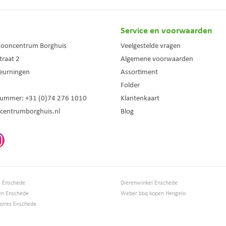
Service en voorwaarden
wooncentrum Borghuis
Veelgestelde vragen
traat 2
Algemene voorwaarden
eurningen
Assortiment
Folder
nummer:
+31 (0)74 276 1010
Klantenkaart
centrumborghuis.nl
Blog
s Enschede
Dierenwinkel Enschede
en Enschede
Weber bbq kopen Hengelo
ires Enschede