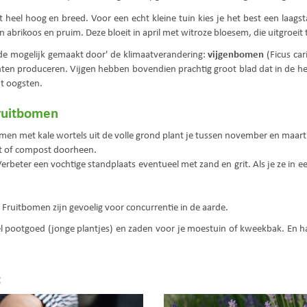
heel hoog en breed. Voor een echt kleine tuin kies je het best een laags
 abrikoos en pruim. Deze bloeit in april met witroze bloesem, die uitgroeit 
vijgenbomen
mede mogelijk gemaakt door' de klimaatverandering:
(Ficus car
hten produceren. Vijgen hebben bovendien prachtig groot blad dat in de herf
nt oogsten.
fruitbomen
omen met kale wortels uit de volle grond plant je tussen november en maart. 
t of compost doorheen.
beter een vochtige standplaats eventueel met zand en grit. Als je ze in ee
Fruitbomen zijn gevoelig voor concurrentie in de aarde.
veel pootgoed (jonge plantjes) en zaden voor je moestuin of kweekbak. E
: